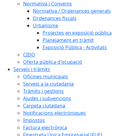
Normativa i Convenis
Normativa / Ordenances generals
Ordenances fiscals
Urbanisme
Projectes en exposició pública
Planejament en tràmit
Exposició Pública - Activitats
CIDO
Oferta pública d'ocupació
Serveis i tràmits
Oficines municipals
Serveis a la ciutadania
Tràmits i gestions
Ajudes i subvencions
Carpeta ciutadana
Notificacions electròniques
Impostos
Factura electrònica
Finestreta Única Empresarial (FUE)