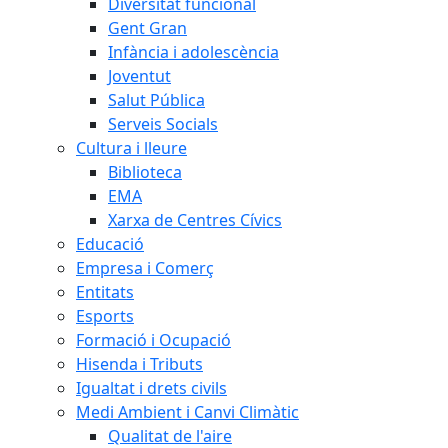
Diversitat funcional
Gent Gran
Infància i adolescència
Joventut
Salut Pública
Serveis Socials
Cultura i lleure
Biblioteca
EMA
Xarxa de Centres Cívics
Educació
Empresa i Comerç
Entitats
Esports
Formació i Ocupació
Hisenda i Tributs
Igualtat i drets civils
Medi Ambient i Canvi Climàtic
Qualitat de l'aire