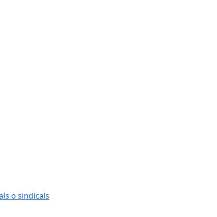
Ce
ls o sindicals