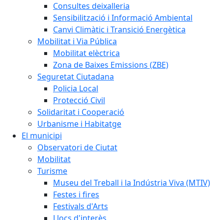
Consultes deixalleria
Sensibilització i Informació Ambiental
Canvi Climàtic i Transició Energètica
Mobilitat i Via Pública
Mobilitat elèctrica
Zona de Baixes Emissions (ZBE)
Seguretat Ciutadana
Policia Local
Protecció Civil
Solidaritat i Cooperació
Urbanisme i Habitatge
El municipi
Observatori de Ciutat
Mobilitat
Turisme
Museu del Treball i la Indústria Viva (MTIV)
Festes i fires
Festivals d'Arts
Llocs d'interès