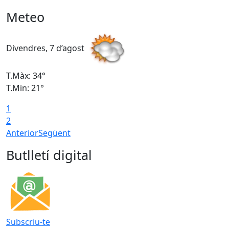
Meteo
Divendres, 7 d’agost
D
T.Màx: 34°
T
T.Min: 21°
T
1
T
2
Anterior
Següent
Butlletí digital
Subscriu-te