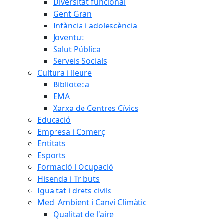
Diversitat funcional
Gent Gran
Infància i adolescència
Joventut
Salut Pública
Serveis Socials
Cultura i lleure
Biblioteca
EMA
Xarxa de Centres Cívics
Educació
Empresa i Comerç
Entitats
Esports
Formació i Ocupació
Hisenda i Tributs
Igualtat i drets civils
Medi Ambient i Canvi Climàtic
Qualitat de l'aire