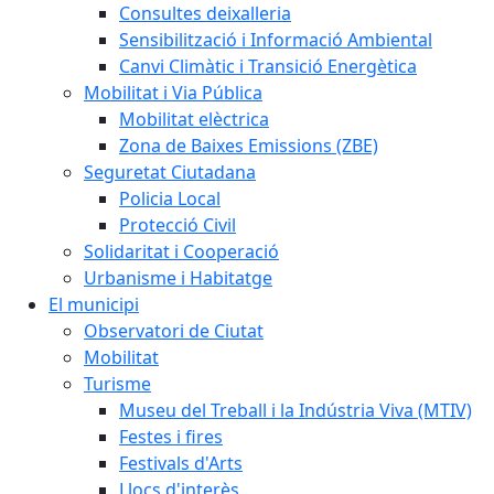
Consultes deixalleria
Sensibilització i Informació Ambiental
Canvi Climàtic i Transició Energètica
Mobilitat i Via Pública
Mobilitat elèctrica
Zona de Baixes Emissions (ZBE)
Seguretat Ciutadana
Policia Local
Protecció Civil
Solidaritat i Cooperació
Urbanisme i Habitatge
El municipi
Observatori de Ciutat
Mobilitat
Turisme
Museu del Treball i la Indústria Viva (MTIV)
Festes i fires
Festivals d'Arts
Llocs d'interès