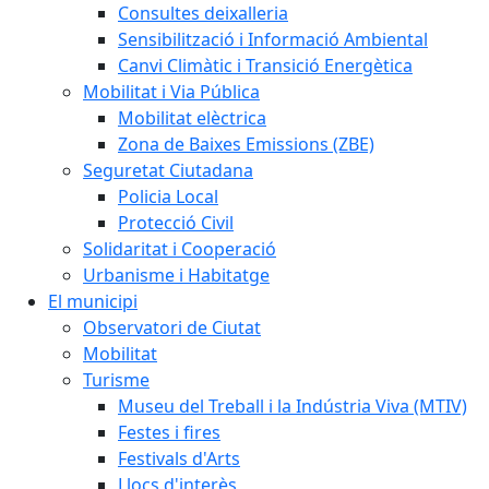
Consultes deixalleria
Sensibilització i Informació Ambiental
Canvi Climàtic i Transició Energètica
Mobilitat i Via Pública
Mobilitat elèctrica
Zona de Baixes Emissions (ZBE)
Seguretat Ciutadana
Policia Local
Protecció Civil
Solidaritat i Cooperació
Urbanisme i Habitatge
El municipi
Observatori de Ciutat
Mobilitat
Turisme
Museu del Treball i la Indústria Viva (MTIV)
Festes i fires
Festivals d'Arts
Llocs d'interès