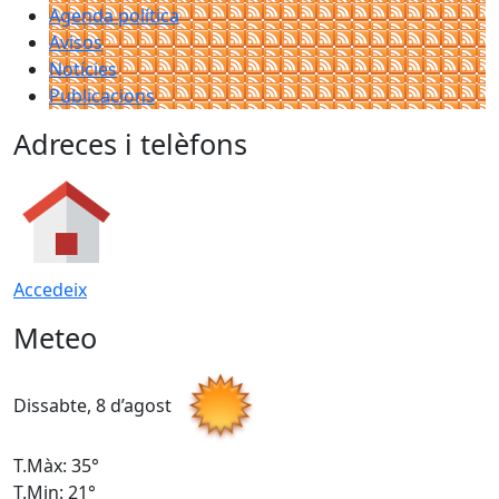
Agenda política
Avisos
Notícies
Publicacions
Adreces i telèfons
Accedeix
Meteo
Dissabte, 8 d’agost
D
T.Màx: 35°
T
T.Min: 21°
T