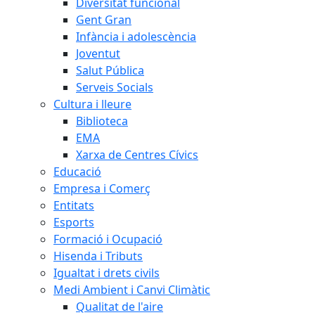
Diversitat funcional
Gent Gran
Infància i adolescència
Joventut
Salut Pública
Serveis Socials
Cultura i lleure
Biblioteca
EMA
Xarxa de Centres Cívics
Educació
Empresa i Comerç
Entitats
Esports
Formació i Ocupació
Hisenda i Tributs
Igualtat i drets civils
Medi Ambient i Canvi Climàtic
Qualitat de l'aire