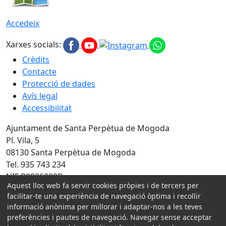
Accedeix
Xarxes socials:
Crèdits
Contacte
Protecció de dades
Avís legal
Accessibilitat
Ajuntament de Santa Perpètua de Mogoda
Pl. Vila, 5
08130 Santa Perpètua de Mogoda
Tel. 935 743 234
NIF P0826000B
Aquest lloc web fa servir cookies pròpies i de tercers per
Amb la col·laboració de:
facilitar-te una experiència de navegació òptima i recollir
informació anònima per millorar i adaptar-nos a les teves
preferències i pautes de navegació. Navegar sense acceptar