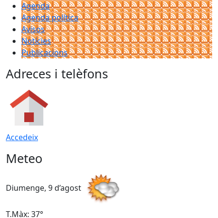
Agenda
Agenda política
Avisos
Notícies
Publicacions
Adreces i telèfons
Accedeix
Meteo
Diumenge, 9 d’agost
D
T.Màx: 37°
T