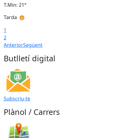
T.Min: 21°
T
Tarda
T
1
2
Anterior
Següent
Butlletí digital
Subscriu-te
Plànol / Carrers