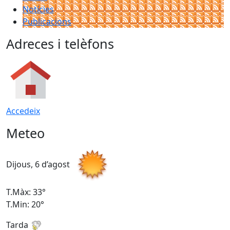
Notícies
Publicacions
Adreces i telèfons
Accedeix
Meteo
Dijous, 6 d’agost
D
T.Màx: 33°
T
T.Min: 20°
T
Tarda