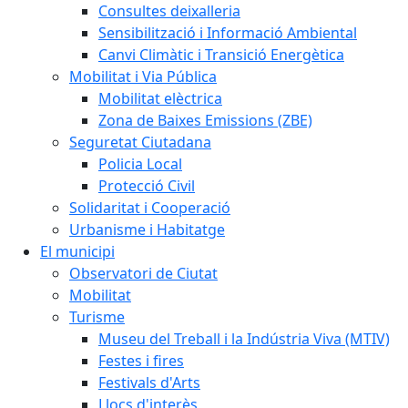
Consultes deixalleria
Sensibilització i Informació Ambiental
Canvi Climàtic i Transició Energètica
Mobilitat i Via Pública
Mobilitat elèctrica
Zona de Baixes Emissions (ZBE)
Seguretat Ciutadana
Policia Local
Protecció Civil
Solidaritat i Cooperació
Urbanisme i Habitatge
El municipi
Observatori de Ciutat
Mobilitat
Turisme
Museu del Treball i la Indústria Viva (MTIV)
Festes i fires
Festivals d'Arts
Llocs d'interès