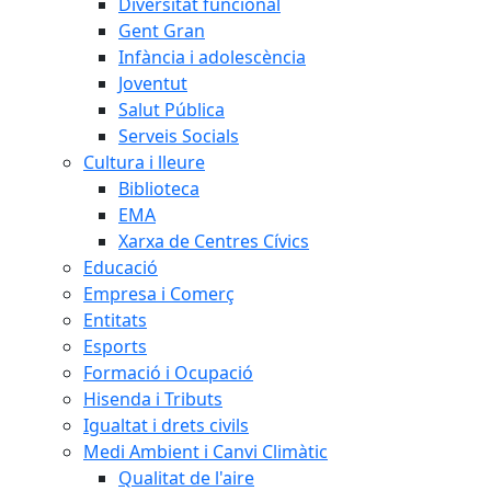
Diversitat funcional
Gent Gran
Infància i adolescència
Joventut
Salut Pública
Serveis Socials
Cultura i lleure
Biblioteca
EMA
Xarxa de Centres Cívics
Educació
Empresa i Comerç
Entitats
Esports
Formació i Ocupació
Hisenda i Tributs
Igualtat i drets civils
Medi Ambient i Canvi Climàtic
Qualitat de l'aire