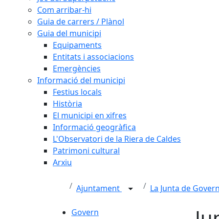
Com arribar-hi
Guia de carrers / Plànol
Guia del municipi
Equipaments
Entitats i associacions
Emergències
Informació del municipi
Festius locals
Història
El municipi en xifres
Informació geogràfica
L'Observatori de la Riera de Caldes
Patrimoni cultural
Arxiu
Ajuntament
La Junta de Gover
Ju
Govern