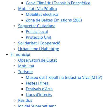
Canvi Climàtic i Transició Energètica
Mobilitat i Via Pública
Mobilitat elèctrica
Zona de Baixes Emissions (ZBE)
Seguretat Ciutadana
Policia Local
Protecció Civil
Solidaritat i Cooperació
Urbanisme i Habitatge
El municipi
Observatori de Ciutat
Mobilitat
Turisme
Museu del Treball i la Indústria Viva (MTIV)
Festes i fires
Festivals d'Arts
Llocs d'interès
Residus
Joc del Superpetuenc