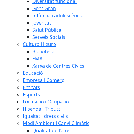
Diversitat funcional
Gent Gran
Infància i adolescència
Joventut
Salut Pública
Serveis Socials
Cultura i lleure
Biblioteca
EMA
Xarxa de Centres Cívics
Educació
Empresa i Comerç
Entitats
Esports
Formació i Ocupació
Hisenda i Tributs
Igualtat i drets civils
Medi Ambient i Canvi Climàtic
Qualitat de l'aire