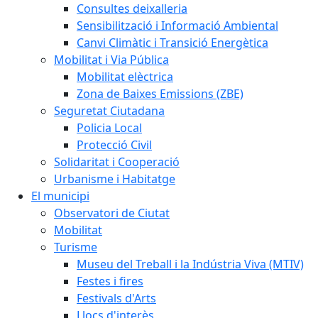
Consultes deixalleria
Sensibilització i Informació Ambiental
Canvi Climàtic i Transició Energètica
Mobilitat i Via Pública
Mobilitat elèctrica
Zona de Baixes Emissions (ZBE)
Seguretat Ciutadana
Policia Local
Protecció Civil
Solidaritat i Cooperació
Urbanisme i Habitatge
El municipi
Observatori de Ciutat
Mobilitat
Turisme
Museu del Treball i la Indústria Viva (MTIV)
Festes i fires
Festivals d'Arts
Llocs d'interès