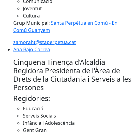
Comunicació
Joventut
Cultura
Grup Municipal:
Santa Perpètua en Comú - En
Comú Guanyem
zamoraht@staperpetua.cat
Ana Bajo Correa
Ana Bajo Correa
Cinquena Tinença d'Alcaldia -
Regidora Presidenta de l'Àrea de
Drets de la Ciutadania i Serveis a les
Persones
Regidories:
Educació
Serveis Socials
Infància i Adolescència
Gent Gran