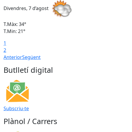
Divendres, 7 d’agost
D
T.Màx: 34°
T
T.Min: 21°
T
1
T
2
Anterior
Següent
Butlletí digital
Subscriu-te
Plànol / Carrers