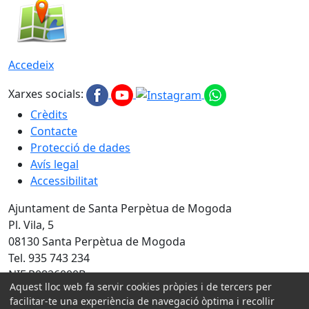
Accedeix
Xarxes socials:
Crèdits
Contacte
Protecció de dades
Avís legal
Accessibilitat
Ajuntament de Santa Perpètua de Mogoda
Pl. Vila, 5
08130 Santa Perpètua de Mogoda
Tel. 935 743 234
NIF P0826000B
Aquest lloc web fa servir cookies pròpies i de tercers per
facilitar-te una experiència de navegació òptima i recollir
Amb la col·laboració de: