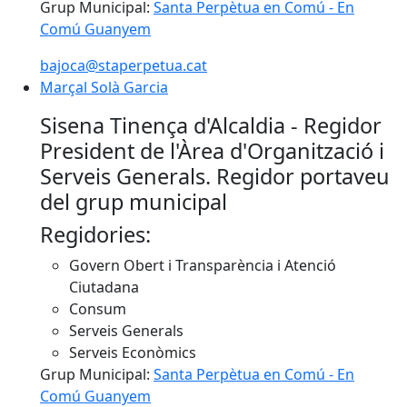
Grup Municipal:
Santa Perpètua en Comú - En
Comú Guanyem
bajoca@staperpetua.cat
Marçal Solà Garcia
Marçal Solà Garcia
Sisena Tinença d'Alcaldia - Regidor
President de l'Àrea d'Organització i
Serveis Generals. Regidor portaveu
del grup municipal
Regidories:
Govern Obert i Transparència i Atenció
Ciutadana
Consum
Serveis Generals
Serveis Econòmics
Grup Municipal:
Santa Perpètua en Comú - En
Comú Guanyem