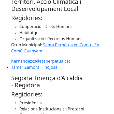
Territori, Acció Climàtica i
Desenvolupament Local
Regidories:
Cooperació i Drets Humans
Habitatge
Organització i Recursos Humans
Grup Municipal:
Santa Perpètua en Comú - En
Comú Guanyem
hernandezcs@staperpetua.cat
Tamar Zamora Hinojosa
Tamar Zamora Hinojosa
Segona Tinença d'Alcaldia
- Regidora
Regidories:
Presidència
Relacions Institucionals i Protocol