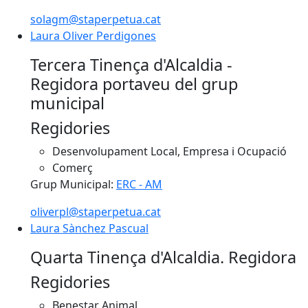
solagm@staperpetua.cat
Laura Oliver Perdigones
Laura Oliver Perdigones
Tercera Tinença d'Alcaldia -
Regidora portaveu del grup
municipal
Regidories
Desenvolupament Local, Empresa i Ocupació
Comerç
Grup Municipal:
ERC - AM
oliverpl@staperpetua.cat
Laura Sànchez Pascual
Laura Sànchez Pascual
Quarta Tinença d'Alcaldia. Regidora
Regidories
Benestar Animal