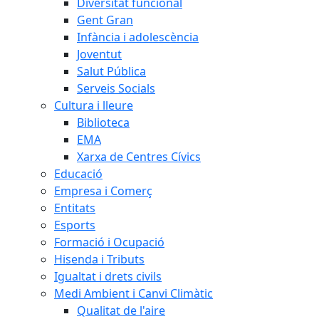
Diversitat funcional
Gent Gran
Infància i adolescència
Joventut
Salut Pública
Serveis Socials
Cultura i lleure
Biblioteca
EMA
Xarxa de Centres Cívics
Educació
Empresa i Comerç
Entitats
Esports
Formació i Ocupació
Hisenda i Tributs
Igualtat i drets civils
Medi Ambient i Canvi Climàtic
Qualitat de l'aire