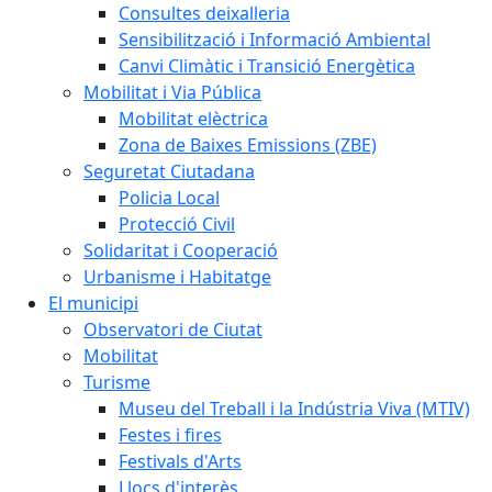
Consultes deixalleria
Sensibilització i Informació Ambiental
Canvi Climàtic i Transició Energètica
Mobilitat i Via Pública
Mobilitat elèctrica
Zona de Baixes Emissions (ZBE)
Seguretat Ciutadana
Policia Local
Protecció Civil
Solidaritat i Cooperació
Urbanisme i Habitatge
El municipi
Observatori de Ciutat
Mobilitat
Turisme
Museu del Treball i la Indústria Viva (MTIV)
Festes i fires
Festivals d'Arts
Llocs d'interès