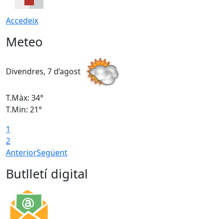
Accedeix
Meteo
Divendres, 7 d’agost
D
T.Màx: 34°
T
T.Min: 21°
T
1
T
2
Anterior
Següent
Butlletí digital