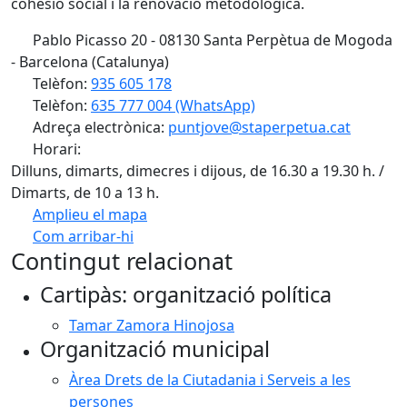
cohesió social i la renovació metodològica.
Pablo Picasso 20 - 08130 Santa Perpètua de Mogoda
- Barcelona (Catalunya)
Telèfon:
935 605 178
Telèfon:
635 777 004 (WhatsApp)
Adreça electrònica:
puntjove@staperpetua.cat
Horari:
Dilluns, dimarts, dimecres i dijous, de 16.30 a 19.30 h. /
Dimarts, de 10 a 13 h.
Amplieu el mapa
Com arribar-hi
Leaflet
| ©
OpenStreetMap
contributors
Contingut relacionat
+
Cartipàs: organització política
−
Tamar Zamora Hinojosa
Organització municipal
Àrea Drets de la Ciutadania i Serveis a les
persones