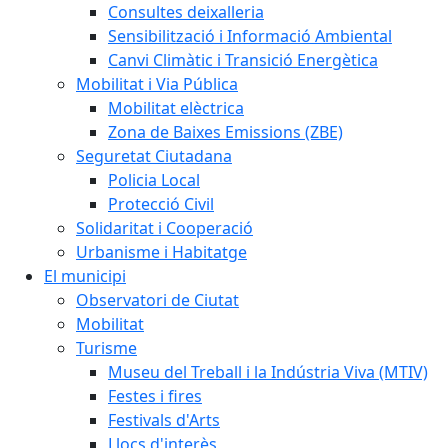
Consultes deixalleria
Sensibilització i Informació Ambiental
Canvi Climàtic i Transició Energètica
Mobilitat i Via Pública
Mobilitat elèctrica
Zona de Baixes Emissions (ZBE)
Seguretat Ciutadana
Policia Local
Protecció Civil
Solidaritat i Cooperació
Urbanisme i Habitatge
El municipi
Observatori de Ciutat
Mobilitat
Turisme
Museu del Treball i la Indústria Viva (MTIV)
Festes i fires
Festivals d'Arts
Llocs d'interès