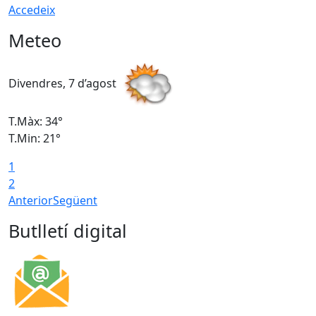
Accedeix
Meteo
Divendres, 7 d’agost
D
T.Màx: 34°
T
T.Min: 21°
T
1
T
2
Anterior
Següent
Butlletí digital