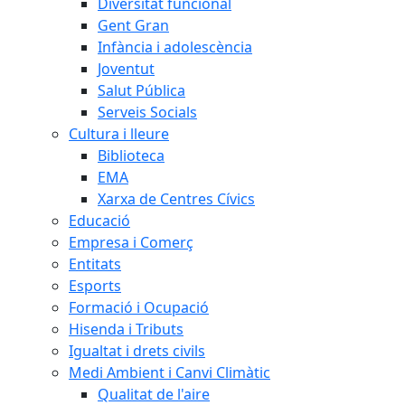
Diversitat funcional
Gent Gran
Infància i adolescència
Joventut
Salut Pública
Serveis Socials
Cultura i lleure
Biblioteca
EMA
Xarxa de Centres Cívics
Educació
Empresa i Comerç
Entitats
Esports
Formació i Ocupació
Hisenda i Tributs
Igualtat i drets civils
Medi Ambient i Canvi Climàtic
Qualitat de l'aire