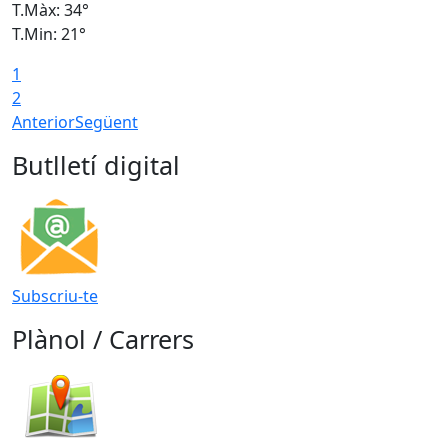
T.Màx: 34°
T
T.Min: 21°
T
1
T
2
Anterior
Següent
Butlletí digital
Subscriu-te
Plànol / Carrers