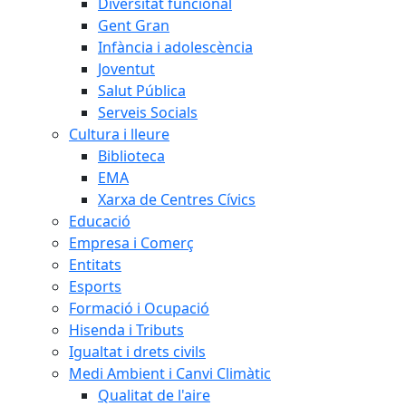
Diversitat funcional
Gent Gran
Infància i adolescència
Joventut
Salut Pública
Serveis Socials
Cultura i lleure
Biblioteca
EMA
Xarxa de Centres Cívics
Educació
Empresa i Comerç
Entitats
Esports
Formació i Ocupació
Hisenda i Tributs
Igualtat i drets civils
Medi Ambient i Canvi Climàtic
Qualitat de l'aire