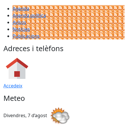
Agenda
Agenda política
Avisos
Notícies
Publicacions
Adreces i telèfons
Accedeix
Meteo
Divendres, 7 d’agost
D