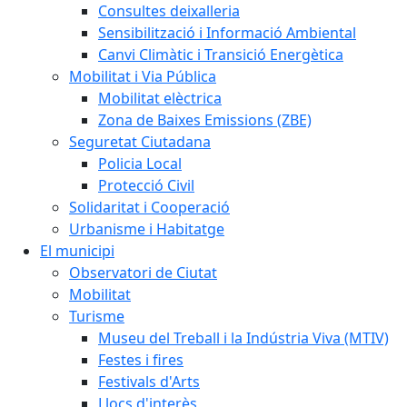
Consultes deixalleria
Sensibilització i Informació Ambiental
Canvi Climàtic i Transició Energètica
Mobilitat i Via Pública
Mobilitat elèctrica
Zona de Baixes Emissions (ZBE)
Seguretat Ciutadana
Policia Local
Protecció Civil
Solidaritat i Cooperació
Urbanisme i Habitatge
El municipi
Observatori de Ciutat
Mobilitat
Turisme
Museu del Treball i la Indústria Viva (MTIV)
Festes i fires
Festivals d'Arts
Llocs d'interès