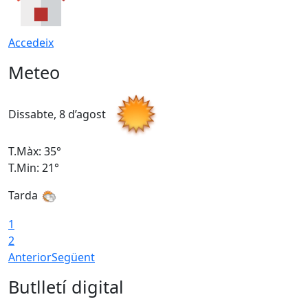
Accedeix
Meteo
Dissabte, 8 d’agost
D
T.Màx: 35°
T
T.Min: 21°
T
Tarda
1
2
Anterior
Següent
Butlletí digital