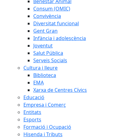
Benestar Animal
Consum (OMIC)
Convivència
Diversitat funcional
Gent Gran
Infància i adolescència
Joventut
Salut Pública
Serveis Socials
Cultura i lleure
Biblioteca
EMA
Xarxa de Centres Cívics
Educació
Empresa i Comerç
Entitats
Esports
Formació i Ocupació
Hisenda i Tributs