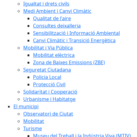
Igualtat i drets civils
Medi Ambient i Canvi Climàtic
Qualitat de l'aire
Consultes deixalleria
Sensibilització i Informació Ambiental
Canvi Climàtic i Transició Energètica
Mobilitat i Via Pública
Mobilitat elèctrica
Zona de Baixes Emissions (ZBE)
Seguretat Ciutadana
Policia Local
Protecció Civil
Solidaritat i Cooperació
Urbanisme i Habitatge
El municipi
Observatori de Ciutat
Mobilitat
Turisme
Museu del Treball i la Indústria Viva (MTIV)