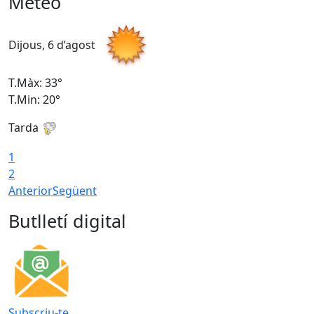
Meteo
Dijous, 6 d’agost
D
T.Màx: 33°
T
T.Min: 20°
T
Tarda
1
2
Anterior
Següent
Butlletí digital
Subscriu-te