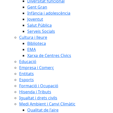
Diversitat funcional
Gent Gran
Infància i adolescència
Joventut
Salut Pública
Serveis Socials
Cultura i lleure
Biblioteca
EMA
Xarxa de Centres Cívics
Educació
Empresa i Comerç
Entitats
Esports
Formació i Ocupació
Hisenda i Tributs
Igualtat i drets civils
Medi Ambient i Canvi Climàtic
Qualitat de l'aire