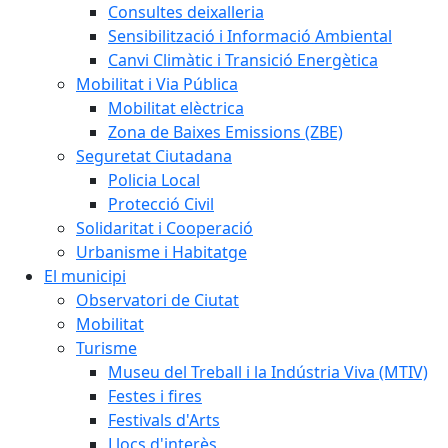
Consultes deixalleria
Sensibilització i Informació Ambiental
Canvi Climàtic i Transició Energètica
Mobilitat i Via Pública
Mobilitat elèctrica
Zona de Baixes Emissions (ZBE)
Seguretat Ciutadana
Policia Local
Protecció Civil
Solidaritat i Cooperació
Urbanisme i Habitatge
El municipi
Observatori de Ciutat
Mobilitat
Turisme
Museu del Treball i la Indústria Viva (MTIV)
Festes i fires
Festivals d'Arts
Llocs d'interès