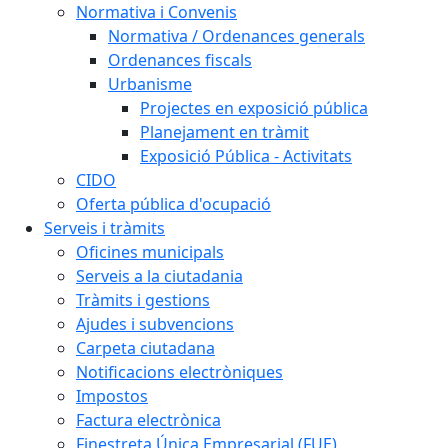
Normativa i Convenis
Normativa / Ordenances generals
Ordenances fiscals
Urbanisme
Projectes en exposició pública
Planejament en tràmit
Exposició Pública - Activitats
CIDO
Oferta pública d'ocupació
Serveis i tràmits
Oficines municipals
Serveis a la ciutadania
Tràmits i gestions
Ajudes i subvencions
Carpeta ciutadana
Notificacions electròniques
Impostos
Factura electrònica
Finestreta Única Empresarial (FUE)