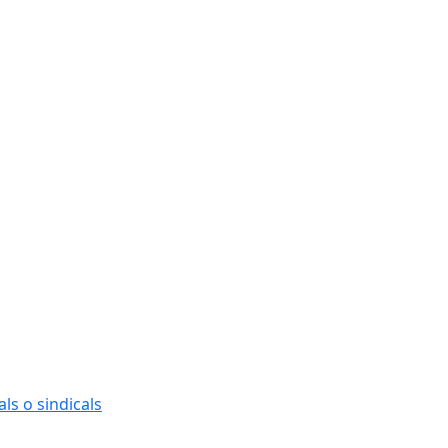
Ce
ls o sindicals