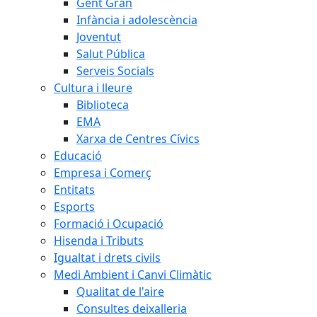
Gent Gran
Infància i adolescència
Joventut
Salut Pública
Serveis Socials
Cultura i lleure
Biblioteca
EMA
Xarxa de Centres Cívics
Educació
Empresa i Comerç
Entitats
Esports
Formació i Ocupació
Hisenda i Tributs
Igualtat i drets civils
Medi Ambient i Canvi Climàtic
Qualitat de l'aire
Consultes deixalleria