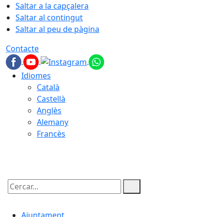
Saltar a la capçalera
Saltar al contingut
Saltar al peu de pàgina
Contacte
Idiomes
Català
Castellà
Anglès
Alemany
Francès
07.08.2026 | 20:09
Cercar:
Ajuntament