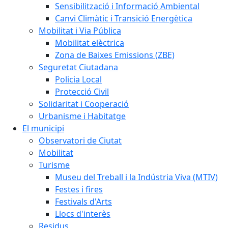
Sensibilització i Informació Ambiental
Canvi Climàtic i Transició Energètica
Mobilitat i Via Pública
Mobilitat elèctrica
Zona de Baixes Emissions (ZBE)
Seguretat Ciutadana
Policia Local
Protecció Civil
Solidaritat i Cooperació
Urbanisme i Habitatge
El municipi
Observatori de Ciutat
Mobilitat
Turisme
Museu del Treball i la Indústria Viva (MTIV)
Festes i fires
Festivals d'Arts
Llocs d'interès
Residus