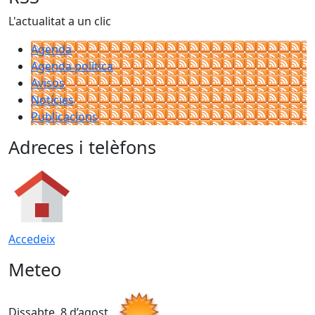
L'actualitat a un clic
Agenda
Agenda política
Avisos
Notícies
Publicacions
Adreces i telèfons
Accedeix
Meteo
Dissabte, 8 d’agost
D