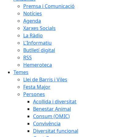
Premsa i Comunicació
Notícies
Agenda
Xarxes Socials
La Ràdio
L'Informatiu
Butlletí digital
RSS
Hemeroteca
Temes
Llei de Barris i Viles
Festa Major
Persones
Acollida i diversitat
Benestar Animal
Consum (OMIC)
Convivència
Diversitat funcional