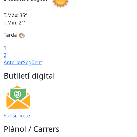
T.Màx: 35°
T
T.Min: 21°
T
Tarda
1
2
Anterior
Següent
Butlletí digital
Subscriu-te
Plànol / Carrers