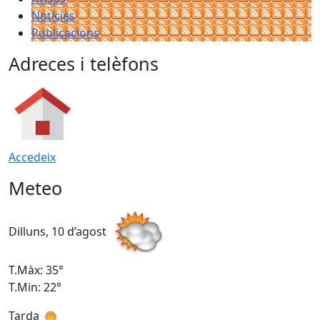
Notícies
Publicacions
Adreces i telèfons
Accedeix
Meteo
Dilluns, 10 d’agost
D
T.Màx: 35°
T
T.Min: 22°
T
Tarda
T