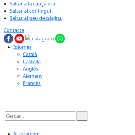
Saltar a la capçalera
Saltar al contingut
Saltar al peu de pàgina
Contacte
Idiomes
Català
Castellà
Anglès
Alemany
Francès
10.08.2026 | 06:32
Cercar:
Ajuntament