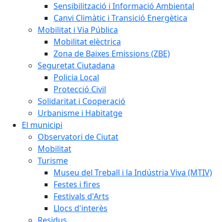
Sensibilització i Informació Ambiental
Canvi Climàtic i Transició Energètica
Mobilitat i Via Pública
Mobilitat elèctrica
Zona de Baixes Emissions (ZBE)
Seguretat Ciutadana
Policia Local
Protecció Civil
Solidaritat i Cooperació
Urbanisme i Habitatge
El municipi
Observatori de Ciutat
Mobilitat
Turisme
Museu del Treball i la Indústria Viva (MTIV)
Festes i fires
Festivals d'Arts
Llocs d'interès
Residus