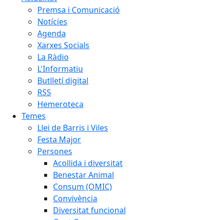
Premsa i Comunicació
Notícies
Agenda
Xarxes Socials
La Ràdio
L'Informatiu
Butlletí digital
RSS
Hemeroteca
Temes
Llei de Barris i Viles
Festa Major
Persones
Acollida i diversitat
Benestar Animal
Consum (OMIC)
Convivència
Diversitat funcional