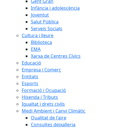
Gent Gran
Infància i adolescència
Joventut
Salut Pública
Serveis Socials
Cultura i lleure
Biblioteca
EMA
Xarxa de Centres Cívics
Educació
Empresa i Comerç
Entitats
Esports
Formació i Ocupació
Hisenda i Tributs
Igualtat i drets civils
Medi Ambient i Canvi Climàtic
Qualitat de l'aire
Consultes deixalleria