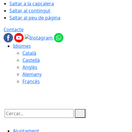
Saltar a la capçalera
Saltar al contingut
Saltar al peu de pàgina
Contacte
Idiomes
Català
Castellà
Anglès
Alemany
Francès
09.08.2026 | 12:40
Cercar:
Ajuntament