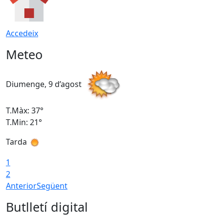
Accedeix
Meteo
Diumenge, 9 d’agost
D
T.Màx: 37°
T
T.Min: 21°
T
Tarda
T
1
2
Anterior
Següent
Butlletí digital