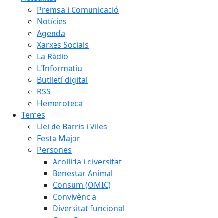
Premsa i Comunicació
Notícies
Agenda
Xarxes Socials
La Ràdio
L'Informatiu
Butlletí digital
RSS
Hemeroteca
Temes
Llei de Barris i Viles
Festa Major
Persones
Acollida i diversitat
Benestar Animal
Consum (OMIC)
Convivència
Diversitat funcional