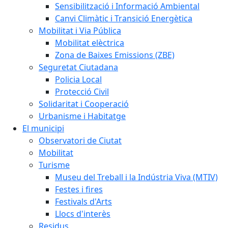
Sensibilització i Informació Ambiental
Canvi Climàtic i Transició Energètica
Mobilitat i Via Pública
Mobilitat elèctrica
Zona de Baixes Emissions (ZBE)
Seguretat Ciutadana
Policia Local
Protecció Civil
Solidaritat i Cooperació
Urbanisme i Habitatge
El municipi
Observatori de Ciutat
Mobilitat
Turisme
Museu del Treball i la Indústria Viva (MTIV)
Festes i fires
Festivals d'Arts
Llocs d'interès
Residus