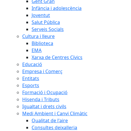
Gent Gran
Infància i adolescència
Joventut
Salut Pública
Serveis Socials
Cultura i lleure
Biblioteca
EMA
Xarxa de Centres Cívics
Educació
Empresa i Comerç
Entitats
Esports
Formació i Ocupació
Hisenda i Tributs
Igualtat i drets civils
Medi Ambient i Canvi Climàtic
Qualitat de l'aire
Consultes deixalleria