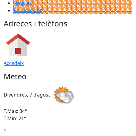
Notícies
Publicacions
Adreces i telèfons
Accedeix
Meteo
Divendres, 7 d’agost
D
T.Màx: 34°
T
T.Min: 21°
T
1
T