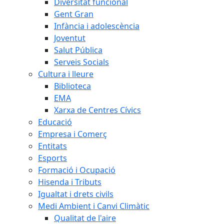
Diversitat funcional
Gent Gran
Infància i adolescència
Joventut
Salut Pública
Serveis Socials
Cultura i lleure
Biblioteca
EMA
Xarxa de Centres Cívics
Educació
Empresa i Comerç
Entitats
Esports
Formació i Ocupació
Hisenda i Tributs
Igualtat i drets civils
Medi Ambient i Canvi Climàtic
Qualitat de l'aire