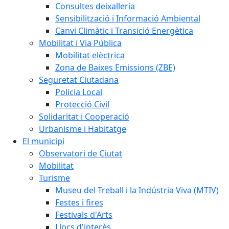
Consultes deixalleria
Sensibilització i Informació Ambiental
Canvi Climàtic i Transició Energètica
Mobilitat i Via Pública
Mobilitat elèctrica
Zona de Baixes Emissions (ZBE)
Seguretat Ciutadana
Policia Local
Protecció Civil
Solidaritat i Cooperació
Urbanisme i Habitatge
El municipi
Observatori de Ciutat
Mobilitat
Turisme
Museu del Treball i la Indústria Viva (MTIV)
Festes i fires
Festivals d'Arts
Llocs d'interès