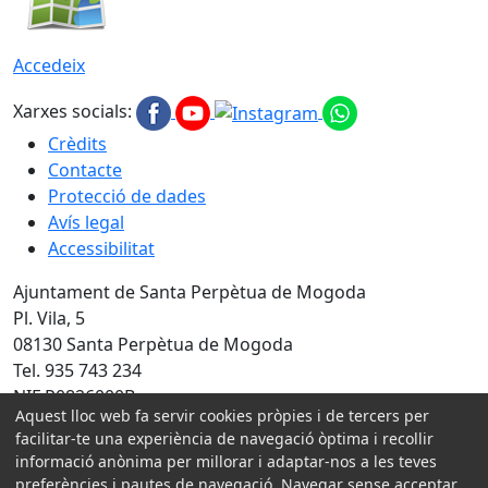
Accedeix
Xarxes socials:
Crèdits
Contacte
Protecció de dades
Avís legal
Accessibilitat
Ajuntament de Santa Perpètua de Mogoda
Pl. Vila, 5
08130 Santa Perpètua de Mogoda
Tel. 935 743 234
NIF P0826000B
Aquest lloc web fa servir cookies pròpies i de tercers per
Amb la col·laboració de:
facilitar-te una experiència de navegació òptima i recollir
informació anònima per millorar i adaptar-nos a les teves
preferències i pautes de navegació. Navegar sense acceptar