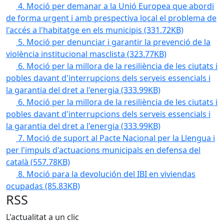
4. Moció per demanar a la Unió Europea que abordi
de forma urgent i amb prespectiva local el problema de
l'accés a l'habitatge en els municipis
(331.72KB)
5. Moció per denunciar i garantir la prevenció de la
violència institucional masclista
(323.77KB)
6. Moció per la millora de la resiliència de les ciutats i
pobles davant d'interrupcions dels serveis essencials i
la garantia del dret a l'energia
(333.99KB)
6. Moció per la millora de la resiliència de les ciutats i
pobles davant d'interrupcions dels serveis essencials i
la garantia del dret a l'energia
(333.99KB)
7. Moció de suport al Pacte Nacional per la Llengua i
per l'impuls d'actuacions municipals en defensa del
català
(557.78KB)
8. Moció para la devolución del IBI en viviendas
ocupadas
(85.83KB)
RSS
L'actualitat a un clic