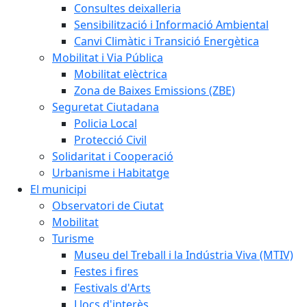
Consultes deixalleria
Sensibilització i Informació Ambiental
Canvi Climàtic i Transició Energètica
Mobilitat i Via Pública
Mobilitat elèctrica
Zona de Baixes Emissions (ZBE)
Seguretat Ciutadana
Policia Local
Protecció Civil
Solidaritat i Cooperació
Urbanisme i Habitatge
El municipi
Observatori de Ciutat
Mobilitat
Turisme
Museu del Treball i la Indústria Viva (MTIV)
Festes i fires
Festivals d'Arts
Llocs d'interès