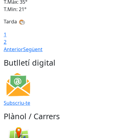
T.Màx: 35°
T
T.Min: 21°
T
Tarda
1
2
Anterior
Següent
Butlletí digital
Subscriu-te
Plànol / Carrers