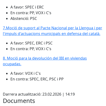
A favor: SPEC i ERC
En contra: PP, VOX i C's
Abstenció: PSC
7.Moció de suport al Pacte Nacional per la Llengua i per
l'impuls d'actuacions municipals en defensa del català.
A favor: SPEC, ERC i PSC
En contra: PP, VOX i C's
8. Moció para la devolución del IBI en viviendas
ocupadas.
A favor: VOX i C's
En contra: SPEC, ERC, PSC i PP
Facebook
Darrera actualització: 23.02.2026 | 14:19
Documents