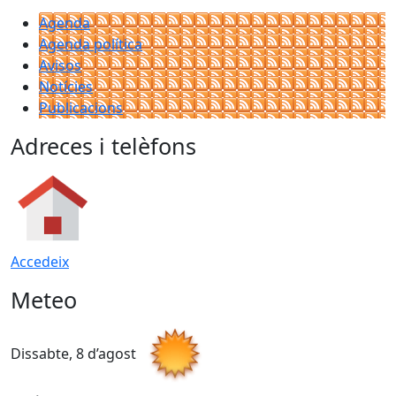
Agenda
Agenda política
Avisos
Notícies
Publicacions
Adreces i telèfons
Accedeix
Meteo
Dissabte, 8 d’agost
D