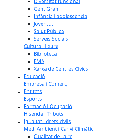
Diversitat funcional
Gent Gran
Infància i adolescència
Joventut
Salut Pública
Serveis Socials
Cultura i lleure
Biblioteca
EMA
Xarxa de Centres Cívics
Educació
Empresa i Comerç
Entitats
Esports
Formació i Ocupació
Hisenda i Tributs
Igualtat i drets civils
Medi Ambient i Canvi Climàtic
Qualitat de l'aire