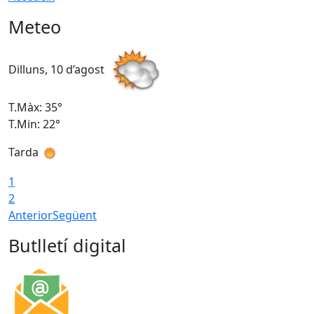
Meteo
Dilluns, 10 d’agost
D
T.Màx: 35°
T
T.Min: 22°
T
Tarda
T
1
2
Anterior
Següent
Butlletí digital