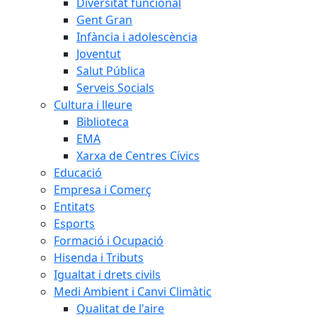
Diversitat funcional
Gent Gran
Infància i adolescència
Joventut
Salut Pública
Serveis Socials
Cultura i lleure
Biblioteca
EMA
Xarxa de Centres Cívics
Educació
Empresa i Comerç
Entitats
Esports
Formació i Ocupació
Hisenda i Tributs
Igualtat i drets civils
Medi Ambient i Canvi Climàtic
Qualitat de l'aire