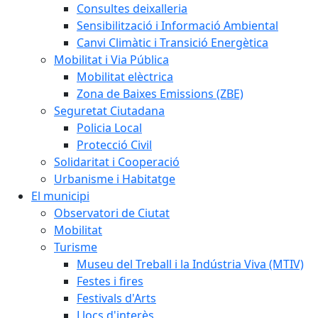
Consultes deixalleria
Sensibilització i Informació Ambiental
Canvi Climàtic i Transició Energètica
Mobilitat i Via Pública
Mobilitat elèctrica
Zona de Baixes Emissions (ZBE)
Seguretat Ciutadana
Policia Local
Protecció Civil
Solidaritat i Cooperació
Urbanisme i Habitatge
El municipi
Observatori de Ciutat
Mobilitat
Turisme
Museu del Treball i la Indústria Viva (MTIV)
Festes i fires
Festivals d'Arts
Llocs d'interès