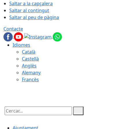
Saltar a la capçalera
Saltar al contingut
Saltar al peu de pàgina
Contacte
Idiomes
Català
Castellà
Anglès
Alemany
Francès
08.08.2026 | 10:58
Cercar:
Ajuntament