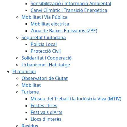
Sensibilització i Informació Ambiental
Canvi Climàtic i Transició Energètica
Mobilitat i Via Pública
Mobilitat elèctrica
Zona de Baixes Emissions (ZBE)
Seguretat Ciutadana
Policia Local
Protecció Civil
Solidaritat i Cooperació
Urbanisme i Habitatge
El municipi
Observatori de Ciutat
Mobilitat
Turisme
Museu del Treball i la Indústria Viva (MTIV)
Festes i fires
Festivals d'Arts
Llocs d'interès
Residus