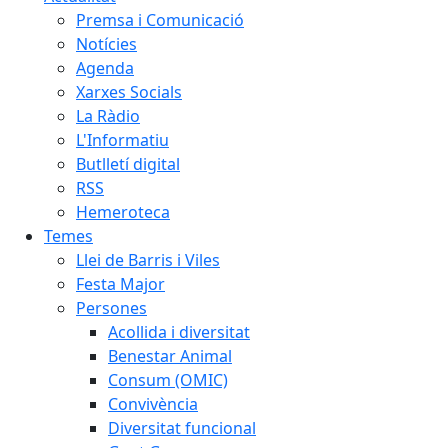
Premsa i Comunicació
Notícies
Agenda
Xarxes Socials
La Ràdio
L'Informatiu
Butlletí digital
RSS
Hemeroteca
Temes
Llei de Barris i Viles
Festa Major
Persones
Acollida i diversitat
Benestar Animal
Consum (OMIC)
Convivència
Diversitat funcional