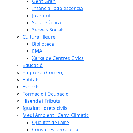
Gent Gran
Infància i adolescència
Joventut
Salut Pública
Serveis Socials
Cultura i lleure
Biblioteca
EMA
Xarxa de Centres Cívics
Educació
Empresa i Comerç
Entitats
Esports
Formació i Ocupació
Hisenda i Tributs
Igualtat i drets civils
Medi Ambient i Canvi Climàtic
Qualitat de l'aire
Consultes deixalleria