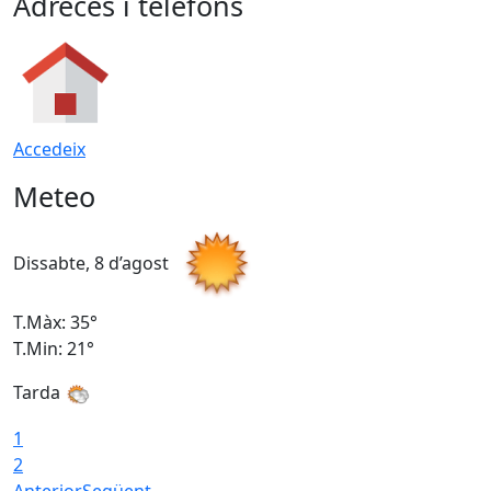
Adreces i telèfons
Accedeix
Meteo
Dissabte, 8 d’agost
D
T.Màx: 35°
T
T.Min: 21°
T
Tarda
1
2
Anterior
Següent