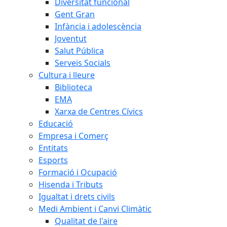
Diversitat funcional
Gent Gran
Infància i adolescència
Joventut
Salut Pública
Serveis Socials
Cultura i lleure
Biblioteca
EMA
Xarxa de Centres Cívics
Educació
Empresa i Comerç
Entitats
Esports
Formació i Ocupació
Hisenda i Tributs
Igualtat i drets civils
Medi Ambient i Canvi Climàtic
Qualitat de l'aire