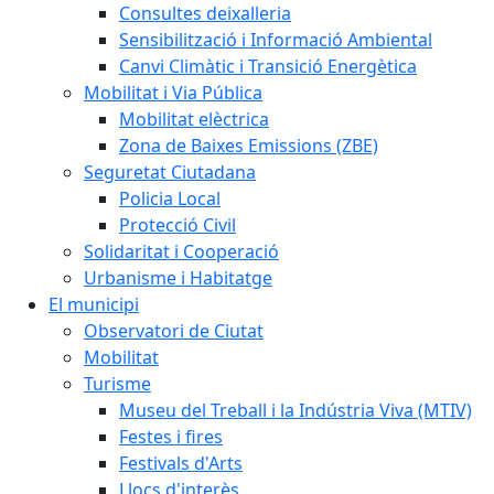
Consultes deixalleria
Sensibilització i Informació Ambiental
Canvi Climàtic i Transició Energètica
Mobilitat i Via Pública
Mobilitat elèctrica
Zona de Baixes Emissions (ZBE)
Seguretat Ciutadana
Policia Local
Protecció Civil
Solidaritat i Cooperació
Urbanisme i Habitatge
El municipi
Observatori de Ciutat
Mobilitat
Turisme
Museu del Treball i la Indústria Viva (MTIV)
Festes i fires
Festivals d'Arts
Llocs d'interès