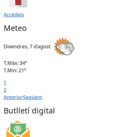
Accedeix
Meteo
Divendres, 7 d’agost
D
T.Màx: 34°
T
T.Min: 21°
T
1
T
2
Anterior
Següent
Butlletí digital