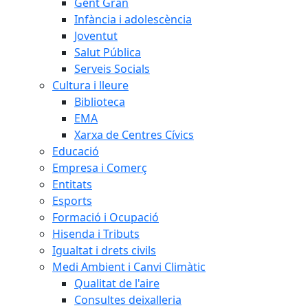
Gent Gran
Infància i adolescència
Joventut
Salut Pública
Serveis Socials
Cultura i lleure
Biblioteca
EMA
Xarxa de Centres Cívics
Educació
Empresa i Comerç
Entitats
Esports
Formació i Ocupació
Hisenda i Tributs
Igualtat i drets civils
Medi Ambient i Canvi Climàtic
Qualitat de l'aire
Consultes deixalleria