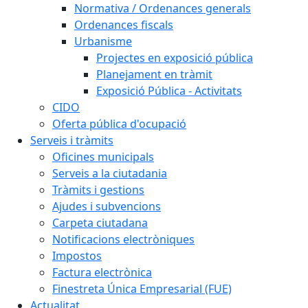
Normativa / Ordenances generals
Ordenances fiscals
Urbanisme
Projectes en exposició pública
Planejament en tràmit
Exposició Pública - Activitats
CIDO
Oferta pública d'ocupació
Serveis i tràmits
Oficines municipals
Serveis a la ciutadania
Tràmits i gestions
Ajudes i subvencions
Carpeta ciutadana
Notificacions electròniques
Impostos
Factura electrònica
Finestreta Única Empresarial (FUE)
Actualitat