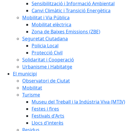
Sensibilització i Informació Ambiental
Canvi Climàtic i Transició Energètica
Mobilitat i Via Pública
Mobilitat elèctrica
Zona de Baixes Emissions (ZBE)
Seguretat Ciutadana
Policia Local
Protecció Civil
Solidaritat i Cooperació
Urbanisme i Habitatge
El municipi
Observatori de Ciutat
Mobilitat
Turisme
Museu del Treball i la Indústria Viva (MTIV)
Festes i fires
Festivals d'Arts
Llocs d'interès
Residus