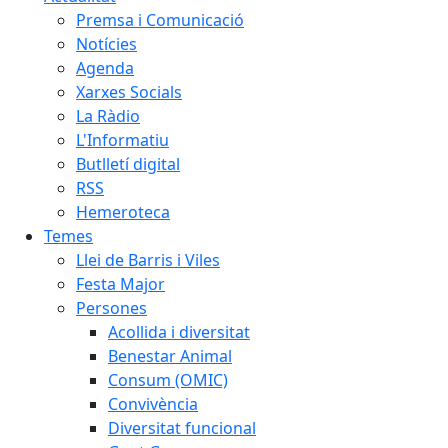
Premsa i Comunicació
Notícies
Agenda
Xarxes Socials
La Ràdio
L'Informatiu
Butlletí digital
RSS
Hemeroteca
Temes
Llei de Barris i Viles
Festa Major
Persones
Acollida i diversitat
Benestar Animal
Consum (OMIC)
Convivència
Diversitat funcional