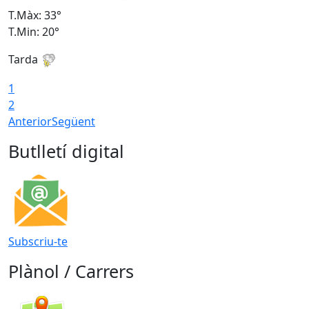
T.Màx: 33°
T
T.Min: 20°
T
Tarda
1
2
Anterior
Següent
Butlletí digital
Subscriu-te
Plànol / Carrers