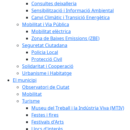
Consultes deixalleria
Sensibilització i Informació Ambiental
Canvi Climàtic i Transició Energètica
Mobilitat i Via Pública
Mobilitat elèctrica
Zona de Baixes Emissions (ZBE)
Seguretat Ciutadana
Policia Local
Protecció Civil
Solidaritat i Cooperació
Urbanisme i Habitatge
El municipi
Observatori de Ciutat
Mobilitat
Turisme
Museu del Treball i la Indústria Viva (MTIV)
Festes i fires
Festivals d'Arts
Llocs d'interès