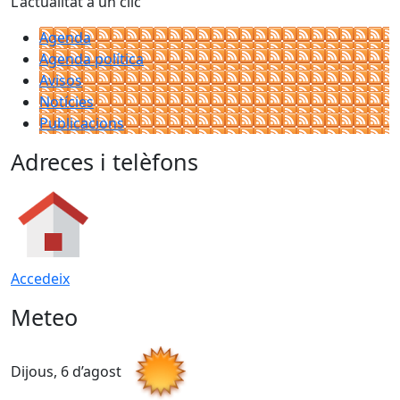
L'actualitat a un clic
Agenda
Agenda política
Avisos
Notícies
Publicacions
Adreces i telèfons
Accedeix
Meteo
Dijous, 6 d’agost
D