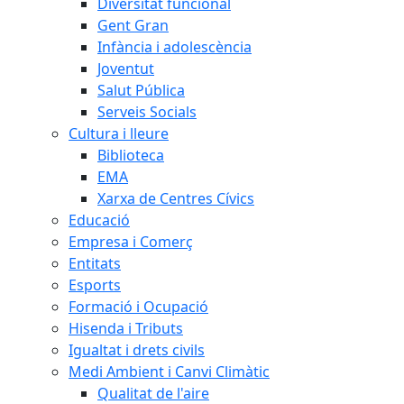
Diversitat funcional
Gent Gran
Infància i adolescència
Joventut
Salut Pública
Serveis Socials
Cultura i lleure
Biblioteca
EMA
Xarxa de Centres Cívics
Educació
Empresa i Comerç
Entitats
Esports
Formació i Ocupació
Hisenda i Tributs
Igualtat i drets civils
Medi Ambient i Canvi Climàtic
Qualitat de l'aire