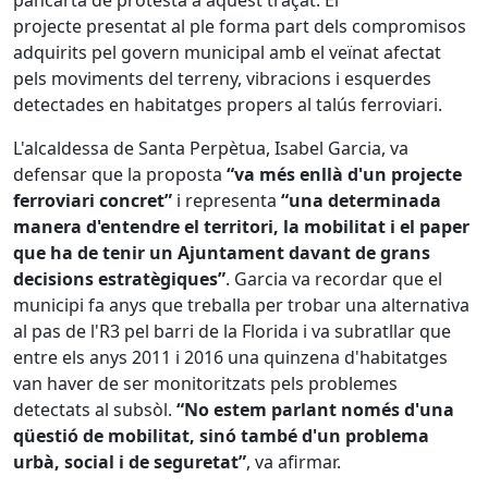
pancarta de protesta a aquest traçat. El
projecte presentat al ple forma part dels compromisos
adquirits pel govern municipal amb el veïnat afectat
pels moviments del terreny, vibracions i esquerdes
detectades en habitatges propers al talús ferroviari.
L'alcaldessa de Santa Perpètua, Isabel Garcia, va
defensar que la proposta
“va més enllà d'un projecte
ferroviari concret”
i representa
“una determinada
manera d'entendre el territori, la mobilitat i el paper
que ha de tenir un Ajuntament davant de grans
decisions estratègiques”
. Garcia va recordar que el
municipi fa anys que treballa per trobar una alternativa
al pas de l'R3 pel barri de la Florida i va subratllar que
entre els anys 2011 i 2016 una quinzena d'habitatges
van haver de ser monitoritzats pels problemes
detectats al subsòl.
“No estem parlant només d'una
qüestió de mobilitat, sinó també d'un problema
urbà, social i de seguretat”
, va afirmar.