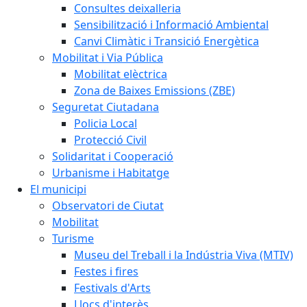
Consultes deixalleria
Sensibilització i Informació Ambiental
Canvi Climàtic i Transició Energètica
Mobilitat i Via Pública
Mobilitat elèctrica
Zona de Baixes Emissions (ZBE)
Seguretat Ciutadana
Policia Local
Protecció Civil
Solidaritat i Cooperació
Urbanisme i Habitatge
El municipi
Observatori de Ciutat
Mobilitat
Turisme
Museu del Treball i la Indústria Viva (MTIV)
Festes i fires
Festivals d'Arts
Llocs d'interès