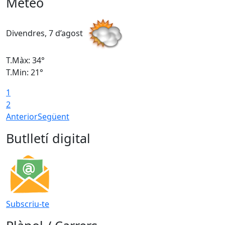
Meteo
Divendres, 7 d’agost
D
T.Màx: 34°
T
T.Min: 21°
T
1
T
2
Anterior
Següent
Butlletí digital
Subscriu-te