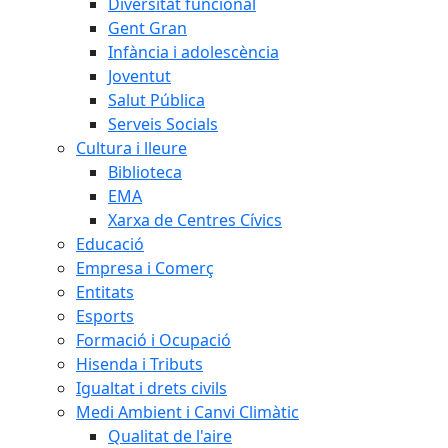
Diversitat funcional
Gent Gran
Infància i adolescència
Joventut
Salut Pública
Serveis Socials
Cultura i lleure
Biblioteca
EMA
Xarxa de Centres Cívics
Educació
Empresa i Comerç
Entitats
Esports
Formació i Ocupació
Hisenda i Tributs
Igualtat i drets civils
Medi Ambient i Canvi Climàtic
Qualitat de l'aire