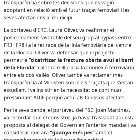
transparència sobre les decisions que es vagin
adoptant en relació amb el futur traçat ferroviari i les
seves afectacions al municipi.
La portaveu d'ERC, Laura Oliver, va reafirmar el
posicionament favorable del seu grup al bypass entre
l'R3 i l'R8 i a la retirada de la línia ferroviària pel centre
de la Florida. Oliver va defensar que el projecte
permetria
“cicatritzar la fractura oberta avui al barri
de la Florida”
i alhora milloraria la connexió ferroviària
entre els dos Vallès. Oliver també va reclamar més
transparència al Ministeri sobre els traçats que s'estan
estudiant i va insistir en la necessitat de continuar
pressionant ADIF perquè actuï als talussos afectats.
Per la seva banda, el portaveu del PSC, Joan Martínez,
va recordar que el consistori ja havia traslladat aquesta
proposta al delegat del Govern en l'anterior mandat i va
considerar que ara
“guanya més pes”
amb el