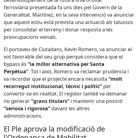
desenvolupament de la futura línia orbital
ferroviària presentada fa uns dies pel Govern de la
Generalitat. Martínez, en la seva intervenció va anunciar
que aquest estiu està prevista una actuació als talussos
per consolidar el terreny i donar resposta a les
preocupacions veïnals.
El portaveu de Ciutadans, Kevin Romero, va anunciar el
vot favorable del seu grup perquè considera que el
bypass és
“la millor alternativa per Santa
Perpètua”
. Tot i això, Romero va reclamar prudència i
va recordar que el projecte encara necessita
“molt
recorregut institucional, tècnic i polític”
per
convertir-se en realitat. El regidor també va demanar
no generar
“grans titulars”
i mantenir una posició
“seriosa i rigorosa”
davant les altres
administracions.
El Ple aprova la modificació de
l'Ordenança de Mobilitat