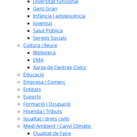
Diversitat funcional
Gent Gran
Infància i adolescència
Joventut
Salut Pública
Serveis Socials
Cultura i lleure
Biblioteca
EMA
Xarxa de Centres Cívics
Educació
Empresa i Comerç
Entitats
Esports
Formació i Ocupació
Hisenda i Tributs
Igualtat i drets civils
Medi Ambient i Canvi Climàtic
Qualitat de l'aire