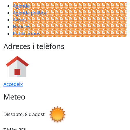
Agenda
Agenda política
Avisos
Notícies
Publicacions
Adreces i telèfons
Accedeix
Meteo
Dissabte, 8 d’agost
D
T.Màx: 35°
T