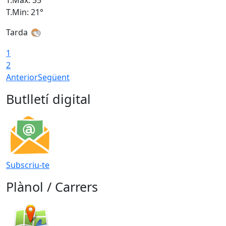
T.Min: 21°
T
Tarda
1
2
Anterior
Següent
Butlletí digital
Subscriu-te
Plànol / Carrers