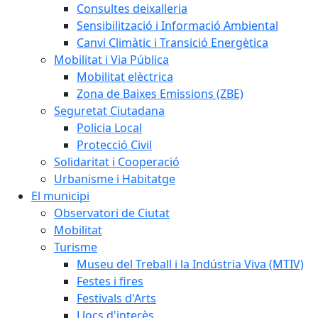
Consultes deixalleria
Sensibilització i Informació Ambiental
Canvi Climàtic i Transició Energètica
Mobilitat i Via Pública
Mobilitat elèctrica
Zona de Baixes Emissions (ZBE)
Seguretat Ciutadana
Policia Local
Protecció Civil
Solidaritat i Cooperació
Urbanisme i Habitatge
El municipi
Observatori de Ciutat
Mobilitat
Turisme
Museu del Treball i la Indústria Viva (MTIV)
Festes i fires
Festivals d'Arts
Llocs d'interès