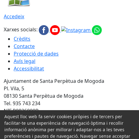
Accedeix
Xarxes socials:
Crèdits
Contacte
Protecció de dades
Avís legal
Accessibilitat
Ajuntament de Santa Perpètua de Mogoda
Pl. Vila, 5
08130 Santa Perpètua de Mogoda
Tel. 935 743 234
NIF P0826000B
Aquest lloc web fa servir cookies pròpies i de tercers per
Amb la col·laboració de:
facilitar-te una experiència de navegació òptima i recollir
informació anònima per millorar i adaptar-nos a les teves
preferències i pautes de navegació. Navegar sense acceptar