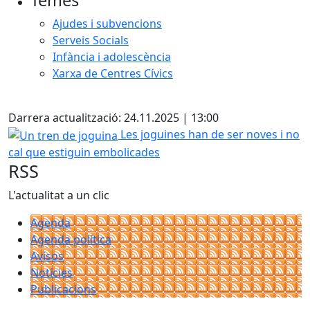
Temes
Ajudes i subvencions
Serveis Socials
Infància i adolescència
Xarxa de Centres Cívics
Facebook
Darrera actualització: 24.11.2025 | 13:00
Un tren de joguina
Les joguines han de ser noves i no
cal que estiguin embolicades
RSS
L'actualitat a un clic
Agenda
Agenda política
Avisos
Notícies
Publicacions