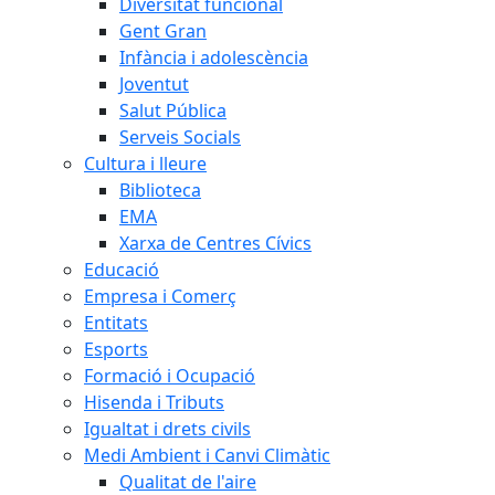
Diversitat funcional
Gent Gran
Infància i adolescència
Joventut
Salut Pública
Serveis Socials
Cultura i lleure
Biblioteca
EMA
Xarxa de Centres Cívics
Educació
Empresa i Comerç
Entitats
Esports
Formació i Ocupació
Hisenda i Tributs
Igualtat i drets civils
Medi Ambient i Canvi Climàtic
Qualitat de l'aire