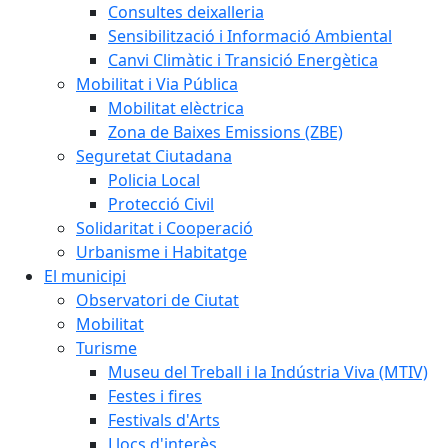
Consultes deixalleria
Sensibilització i Informació Ambiental
Canvi Climàtic i Transició Energètica
Mobilitat i Via Pública
Mobilitat elèctrica
Zona de Baixes Emissions (ZBE)
Seguretat Ciutadana
Policia Local
Protecció Civil
Solidaritat i Cooperació
Urbanisme i Habitatge
El municipi
Observatori de Ciutat
Mobilitat
Turisme
Museu del Treball i la Indústria Viva (MTIV)
Festes i fires
Festivals d'Arts
Llocs d'interès