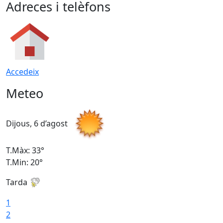
Adreces i telèfons
Accedeix
Meteo
Dijous, 6 d’agost
D
T.Màx: 33°
T
T.Min: 20°
T
Tarda
1
2