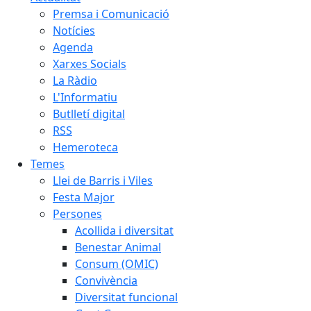
Premsa i Comunicació
Notícies
Agenda
Xarxes Socials
La Ràdio
L'Informatiu
Butlletí digital
RSS
Hemeroteca
Temes
Llei de Barris i Viles
Festa Major
Persones
Acollida i diversitat
Benestar Animal
Consum (OMIC)
Convivència
Diversitat funcional