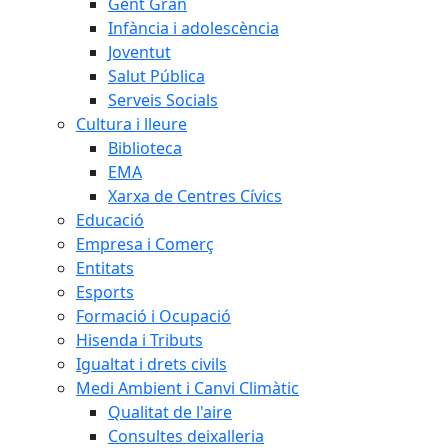
Gent Gran
Infància i adolescència
Joventut
Salut Pública
Serveis Socials
Cultura i lleure
Biblioteca
EMA
Xarxa de Centres Cívics
Educació
Empresa i Comerç
Entitats
Esports
Formació i Ocupació
Hisenda i Tributs
Igualtat i drets civils
Medi Ambient i Canvi Climàtic
Qualitat de l'aire
Consultes deixalleria