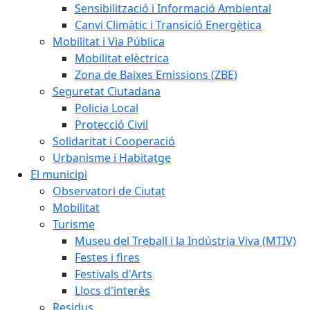
Sensibilització i Informació Ambiental
Canvi Climàtic i Transició Energètica
Mobilitat i Via Pública
Mobilitat elèctrica
Zona de Baixes Emissions (ZBE)
Seguretat Ciutadana
Policia Local
Protecció Civil
Solidaritat i Cooperació
Urbanisme i Habitatge
El municipi
Observatori de Ciutat
Mobilitat
Turisme
Museu del Treball i la Indústria Viva (MTIV)
Festes i fires
Festivals d'Arts
Llocs d'interès
Residus