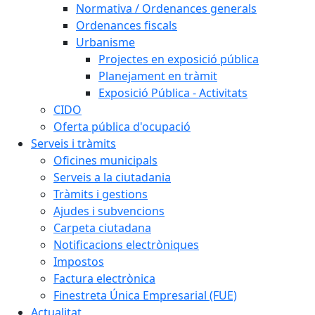
Normativa / Ordenances generals
Ordenances fiscals
Urbanisme
Projectes en exposició pública
Planejament en tràmit
Exposició Pública - Activitats
CIDO
Oferta pública d'ocupació
Serveis i tràmits
Oficines municipals
Serveis a la ciutadania
Tràmits i gestions
Ajudes i subvencions
Carpeta ciutadana
Notificacions electròniques
Impostos
Factura electrònica
Finestreta Única Empresarial (FUE)
Actualitat