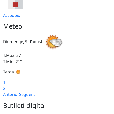
Accedeix
Meteo
Diumenge, 9 d’agost
D
T.Màx: 37°
T
T.Min: 21°
T
Tarda
T
1
2
Anterior
Següent
Butlletí digital