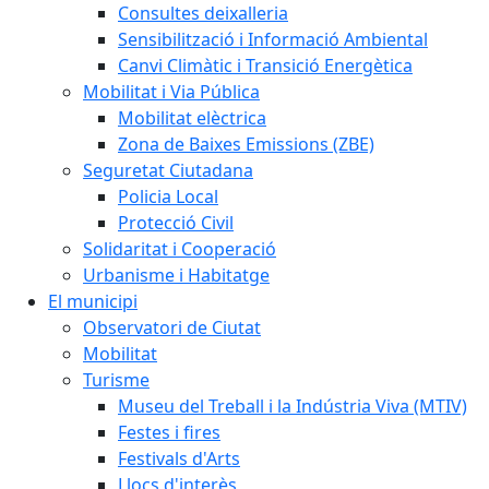
Consultes deixalleria
Sensibilització i Informació Ambiental
Canvi Climàtic i Transició Energètica
Mobilitat i Via Pública
Mobilitat elèctrica
Zona de Baixes Emissions (ZBE)
Seguretat Ciutadana
Policia Local
Protecció Civil
Solidaritat i Cooperació
Urbanisme i Habitatge
El municipi
Observatori de Ciutat
Mobilitat
Turisme
Museu del Treball i la Indústria Viva (MTIV)
Festes i fires
Festivals d'Arts
Llocs d'interès