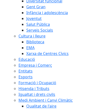
Diversitat funcional
Gent Gran
Infància i adolescència
Joventut
Salut Pública
Serveis Socials
Cultura i lleure
Biblioteca
EMA
Xarxa de Centres Cívics
Educació
Empresa i Comerç
Entitats
Esports
Formació i Ocupació
Hisenda i Tributs
Igualtat i drets civils
Medi Ambient i Canvi Climàtic
Qualitat de l'aire