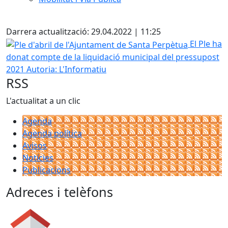
Facebook
Darrera actualització: 29.04.2022 | 11:25
Ple d'abril de l'Ajuntament de Santa Perpètua
El Ple ha
donat compte de la liquidació municipal del pressupost
2021
Autoria: L'Informatiu
RSS
L'actualitat a un clic
Agenda
Agenda política
Avisos
Notícies
Publicacions
Adreces i telèfons