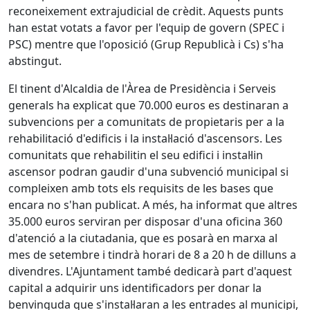
reconeixement extrajudicial de crèdit. Aquests punts
han estat votats a favor per l'equip de govern (SPEC i
PSC) mentre que l'oposició (Grup Republicà i Cs) s'ha
abstingut.
El tinent d'Alcaldia de l'Àrea de Presidència i Serveis
generals ha explicat que 70.000 euros es destinaran a
subvencions per a comunitats de propietaris per a la
rehabilitació d'edificis i la instal·lació d'ascensors. Les
comunitats que rehabilitin el seu edifici i instal·lin
ascensor podran gaudir d'una subvenció municipal si
compleixen amb tots els requisits de les bases que
encara no s'han publicat. A més, ha informat que altres
35.000 euros serviran per disposar d'una oficina 360
d'atenció a la ciutadania, que es posarà en marxa al
mes de setembre i tindrà horari de 8 a 20 h de dilluns a
divendres. L'Ajuntament també dedicarà part d'aquest
capital a adquirir uns identificadors per donar la
benvinguda que s'instal·laran a les entrades al municipi,