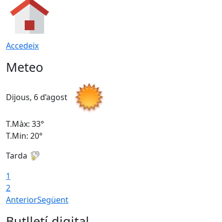
Accedeix
Meteo
Dijous, 6 d’agost
D
T.Màx: 33°
T
T.Min: 20°
T
Tarda
1
2
Anterior
Següent
Butlletí digital