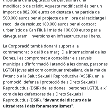
tributaria de la Diputació de Barcelona i una
modificació de crèdit. Aquesta modificació és per un
import de 882.000 euros on destaca una partida de
500.000 euros per al projecte de millora del reciclatge i
recollida de residus; 189.000 euros per al consorci
urbanístic de Can Filuà i més de 100.000 euros per a
clavegueram i inversions en infraestructures i bens.
La Corporació també donarà suport a la
commemoració del 8 de març, Dia Internacional de les
Dones, i es compromet a consolidar els serveis
municipals d'informació i atenció a les dones, persones
LGTBI i joves així com continuar treballant, de la mà de
l'Atenció a la Salut Sexual i Reproductiva (ASSIR), en la
promoció, defensa i protecció dels Drets Sexuals i
Reproductius (DSiR) de les dones i persones LGTBI, així
com de les defensores dels Drets Sexuals i
Reproductius (DSiR),
"davant del discurs de la
ultradreta i dels fonamentalismes"
.