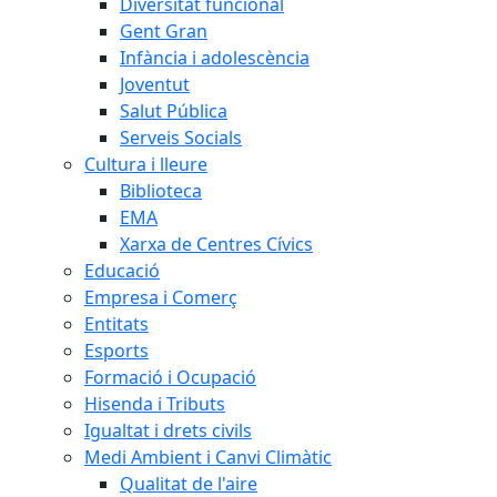
Diversitat funcional
Gent Gran
Infància i adolescència
Joventut
Salut Pública
Serveis Socials
Cultura i lleure
Biblioteca
EMA
Xarxa de Centres Cívics
Educació
Empresa i Comerç
Entitats
Esports
Formació i Ocupació
Hisenda i Tributs
Igualtat i drets civils
Medi Ambient i Canvi Climàtic
Qualitat de l'aire