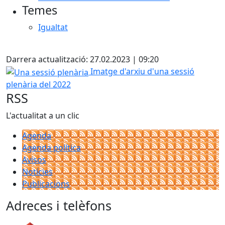
Temes
Igualtat
Facebook
Darrera actualització: 27.02.2023 | 09:20
Una sessió plenària
Imatge d'arxiu d'una sessió
plenària del 2022
RSS
L'actualitat a un clic
Agenda
Agenda política
Avisos
Notícies
Publicacions
Adreces i telèfons