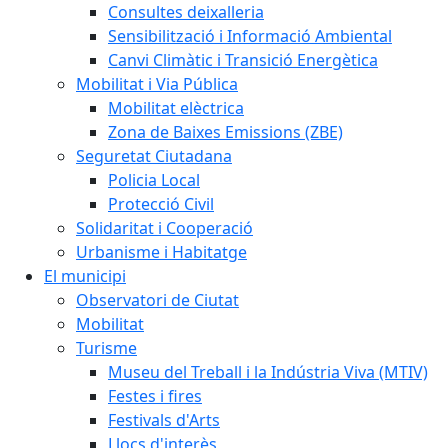
Consultes deixalleria
Sensibilització i Informació Ambiental
Canvi Climàtic i Transició Energètica
Mobilitat i Via Pública
Mobilitat elèctrica
Zona de Baixes Emissions (ZBE)
Seguretat Ciutadana
Policia Local
Protecció Civil
Solidaritat i Cooperació
Urbanisme i Habitatge
El municipi
Observatori de Ciutat
Mobilitat
Turisme
Museu del Treball i la Indústria Viva (MTIV)
Festes i fires
Festivals d'Arts
Llocs d'interès