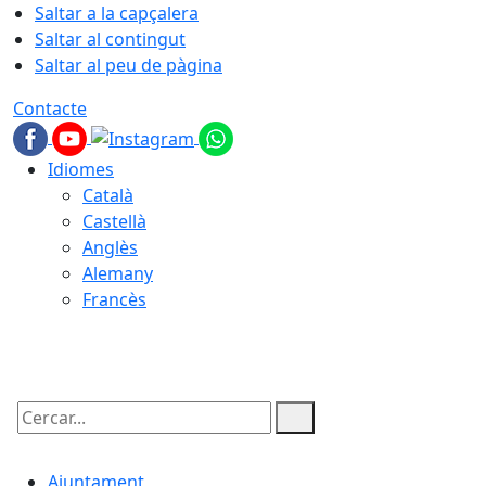
Saltar a la capçalera
Saltar al contingut
Saltar al peu de pàgina
Contacte
Idiomes
Català
Castellà
Anglès
Alemany
Francès
07.08.2026 | 03:43
Cercar:
Ajuntament