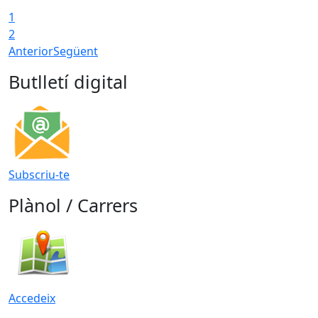
1
T
2
Anterior
Següent
Butlletí digital
Subscriu-te
Plànol / Carrers
Accedeix