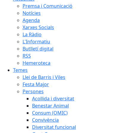
Premsa i Comunicació
Notícies
Agenda
Xarxes Socials
La Ràdio
L'Informatiu
Butlletí digital
RSS
Hemeroteca
Temes
Llei de Barris i Viles
Festa Major
Persones
Acollida i diversitat
Benestar Animal
Consum (OMIC)
Convivència
Diversitat funcional