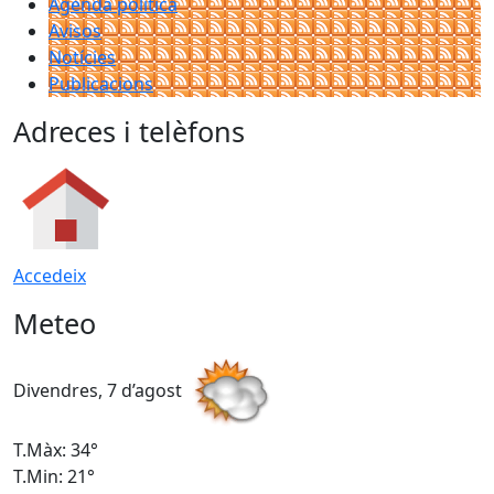
Agenda política
Avisos
Notícies
Publicacions
Adreces i telèfons
Accedeix
Meteo
Divendres, 7 d’agost
D
T.Màx: 34°
T
T.Min: 21°
T