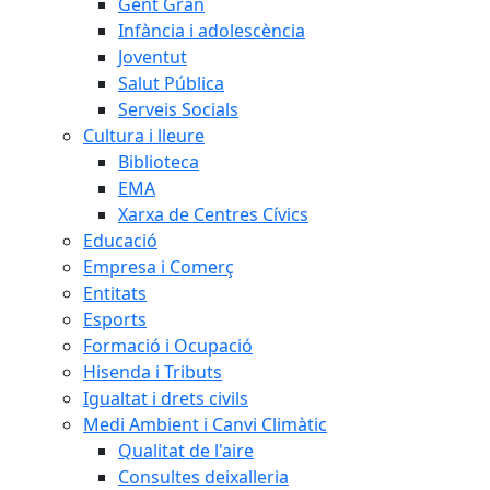
Gent Gran
Infància i adolescència
Joventut
Salut Pública
Serveis Socials
Cultura i lleure
Biblioteca
EMA
Xarxa de Centres Cívics
Educació
Empresa i Comerç
Entitats
Esports
Formació i Ocupació
Hisenda i Tributs
Igualtat i drets civils
Medi Ambient i Canvi Climàtic
Qualitat de l'aire
Consultes deixalleria