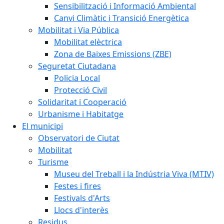
Sensibilització i Informació Ambiental
Canvi Climàtic i Transició Energètica
Mobilitat i Via Pública
Mobilitat elèctrica
Zona de Baixes Emissions (ZBE)
Seguretat Ciutadana
Policia Local
Protecció Civil
Solidaritat i Cooperació
Urbanisme i Habitatge
El municipi
Observatori de Ciutat
Mobilitat
Turisme
Museu del Treball i la Indústria Viva (MTIV)
Festes i fires
Festivals d'Arts
Llocs d'interès
Residus