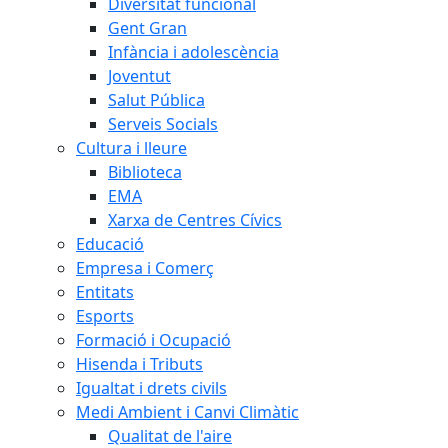
Diversitat funcional
Gent Gran
Infància i adolescència
Joventut
Salut Pública
Serveis Socials
Cultura i lleure
Biblioteca
EMA
Xarxa de Centres Cívics
Educació
Empresa i Comerç
Entitats
Esports
Formació i Ocupació
Hisenda i Tributs
Igualtat i drets civils
Medi Ambient i Canvi Climàtic
Qualitat de l'aire