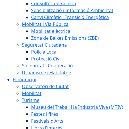
Consultes deixalleria
Sensibilització i Informació Ambiental
Canvi Climàtic i Transició Energètica
Mobilitat i Via Pública
Mobilitat elèctrica
Zona de Baixes Emissions (ZBE)
Seguretat Ciutadana
Policia Local
Protecció Civil
Solidaritat i Cooperació
Urbanisme i Habitatge
El municipi
Observatori de Ciutat
Mobilitat
Turisme
Museu del Treball i la Indústria Viva (MTIV)
Festes i fires
Festivals d'Arts
Llocs d'interès