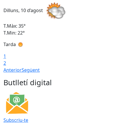
Dilluns, 10 d’agost
D
T.Màx: 35°
T
T.Min: 22°
T
Tarda
T
1
2
Anterior
Següent
Butlletí digital
Subscriu-te