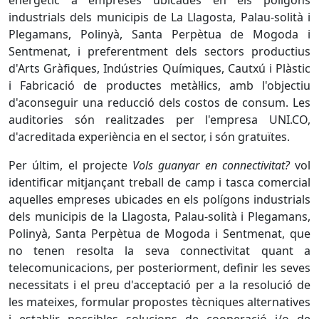
energètic a empreses ubicades en els polígons
industrials dels municipis de La Llagosta, Palau-solità i
Plegamans, Polinyà, Santa Perpètua de Mogoda i
Sentmenat, i preferentment dels sectors productius
d'Arts Gràfiques, Indústries Químiques, Cautxú i Plàstic
i Fabricació de productes metàl·lics, amb l'objectiu
d'aconseguir una reducció dels costos de consum. Les
auditories són realitzades per l'empresa UNI.CO,
d'acreditada experiència en el sector, i són gratuïtes.
Per últim, el projecte
Vols guanyar en connectivitat?
vol
identificar mitjançant treball de camp i tasca comercial
aquelles empreses ubicades en els polígons industrials
dels municipis de la Llagosta, Palau-solità i Plegamans,
Polinyà, Santa Perpètua de Mogoda i Sentmenat, que
no tenen resolta la seva connectivitat quant a
telecomunicacions, per posteriorment, definir les seves
necessitats i el preu d'acceptació per a la resolució de
les mateixes, formular propostes tècniques alternatives