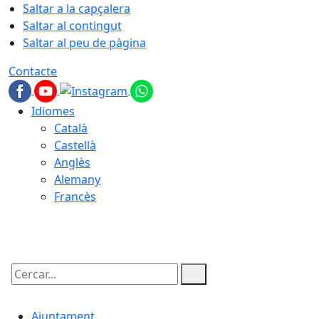
Saltar a la capçalera
Saltar al contingut
Saltar al peu de pàgina
Contacte
Idiomes
Català
Castellà
Anglès
Alemany
Francès
10.08.2026 | 07:39
Cercar:
Ajuntament