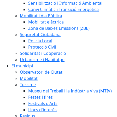
Sensibilització i Informació Ambiental
Canvi Climàtic i Transició Energètica
Mobilitat i Via Pública
Mobilitat elèctrica
Zona de Baixes Emissions (ZBE)
Seguretat Ciutadana
Policia Local
Protecció Civil
Solidaritat i Cooperació
Urbanisme i Habitatge
El municipi
Observatori de Ciutat
Mobilitat
Turisme
Museu del Treball i la Indústria Viva (MTIV)
Festes i fires
Festivals d'Arts
Llocs d'interès
Residus