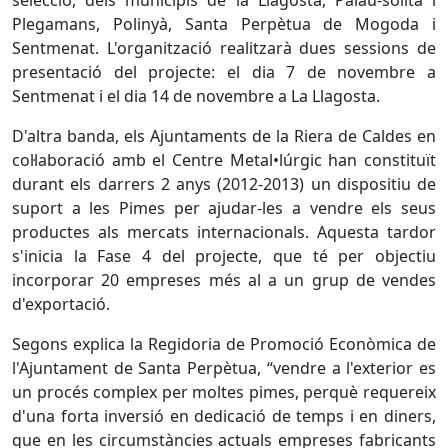
selecció, dels municipis de la Llagosta, Palau-solità i
Plegamans, Polinyà, Santa Perpètua de Mogoda i
Sentmenat. L'organització realitzarà dues sessions de
presentació del projecte: el dia 7 de novembre a
Sentmenat i el dia 14 de novembre a La Llagosta.
D'altra banda, els Ajuntaments de la Riera de Caldes en
col·laboració amb el Centre Metal•lúrgic han constituït
durant els darrers 2 anys (2012-2013) un dispositiu de
suport a les Pimes per ajudar-les a vendre els seus
productes als mercats internacionals. Aquesta tardor
s'inicia la Fase 4 del projecte, que té per objectiu
incorporar 20 empreses més al a un grup de vendes
d'exportació.
Segons explica la Regidoria de Promoció Econòmica de
l'Ajuntament de Santa Perpètua, “vendre a l'exterior es
un procés complex per moltes pimes, perquè requereix
d'una forta inversió en dedicació de temps i en diners,
que en les circumstàncies actuals empreses fabricants