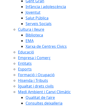
Gent Gran
Infància i adolescència
Joventut
Salut Pública
Serveis Socials
Cultura i lleure
Biblioteca
EMA
Xarxa de Centres Cívics
Educació
Empresa i Comerç
Entitats
Esports
Formació i Ocupació
Hisenda i Tributs
Igualtat i drets civils
Medi Ambient i Canvi Climàtic
Qualitat de l'aire
Consultes deixalleria