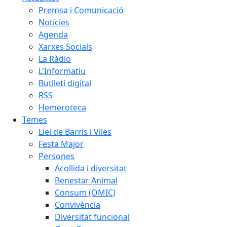
Premsa i Comunicació
Notícies
Agenda
Xarxes Socials
La Ràdio
L'Informatiu
Butlletí digital
RSS
Hemeroteca
Temes
Llei de Barris i Viles
Festa Major
Persones
Acollida i diversitat
Benestar Animal
Consum (OMIC)
Convivència
Diversitat funcional