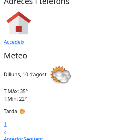
Adreces i telèfons
Accedeix
Meteo
Dilluns, 10 d’agost
D
T.Màx: 35°
T
T.Min: 22°
T
Tarda
T
1
2
Anterior
Següent