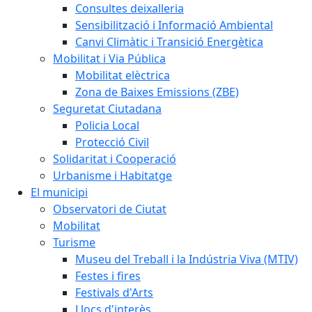
Consultes deixalleria
Sensibilització i Informació Ambiental
Canvi Climàtic i Transició Energètica
Mobilitat i Via Pública
Mobilitat elèctrica
Zona de Baixes Emissions (ZBE)
Seguretat Ciutadana
Policia Local
Protecció Civil
Solidaritat i Cooperació
Urbanisme i Habitatge
El municipi
Observatori de Ciutat
Mobilitat
Turisme
Museu del Treball i la Indústria Viva (MTIV)
Festes i fires
Festivals d'Arts
Llocs d'interès