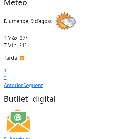
Meteo
Diumenge, 9 d’agost
D
T.Màx: 37°
T
T.Min: 21°
T
Tarda
T
1
2
Anterior
Següent
Butlletí digital