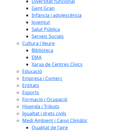
Diversitat funcional
Gent Gran
Infància i adolescència
Joventut
Salut Pública
Serveis Socials
Cultura i lleure
Biblioteca
EMA
Xarxa de Centres Cívics
Educació
Empresa i Comerç
Entitats
Esports
Formació i Ocupació
Hisenda i Tributs
Igualtat i drets civils
Medi Ambient i Canvi Climàtic
Qualitat de l'aire