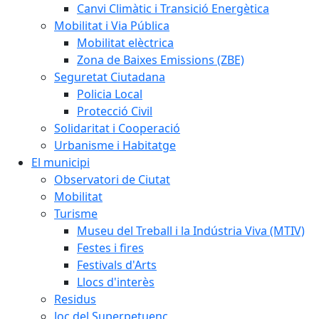
Canvi Climàtic i Transició Energètica
Mobilitat i Via Pública
Mobilitat elèctrica
Zona de Baixes Emissions (ZBE)
Seguretat Ciutadana
Policia Local
Protecció Civil
Solidaritat i Cooperació
Urbanisme i Habitatge
El municipi
Observatori de Ciutat
Mobilitat
Turisme
Museu del Treball i la Indústria Viva (MTIV)
Festes i fires
Festivals d'Arts
Llocs d'interès
Residus
Joc del Superpetuenc