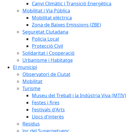
Canvi Climàtic i Transició Energètica
Mobilitat i Via Pública
Mobilitat elèctrica
Zona de Baixes Emissions (ZBE)
Seguretat Ciutadana
Policia Local
Protecció Civil
Solidaritat i Cooperació
Urbanisme i Habitatge
El municipi
Observatori de Ciutat
Mobilitat
Turisme
Museu del Treball i la Indústria Viva (MTIV)
Festes i fires
Festivals d'Arts
Llocs d'interès
Residus
Joc del Superpetuenc