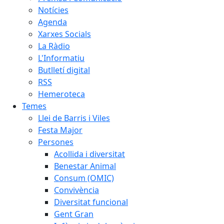
Notícies
Agenda
Xarxes Socials
La Ràdio
L'Informatiu
Butlletí digital
RSS
Hemeroteca
Temes
Llei de Barris i Viles
Festa Major
Persones
Acollida i diversitat
Benestar Animal
Consum (OMIC)
Convivència
Diversitat funcional
Gent Gran