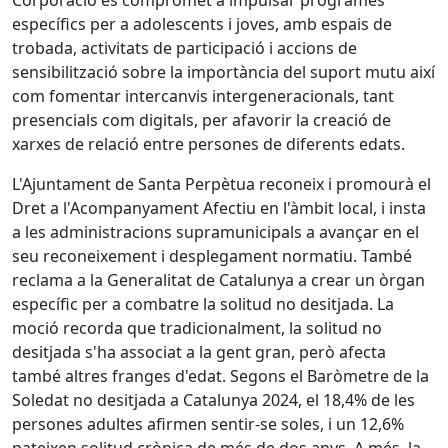
Corporació es compromet a impulsar programes
específics per a adolescents i joves, amb espais de
trobada, activitats de participació i accions de
sensibilització sobre la importància del suport mutu així
com fomentar intercanvis intergeneracionals, tant
presencials com digitals, per afavorir la creació de
xarxes de relació entre persones de diferents edats.
L'Ajuntament de Santa Perpètua reconeix i promourà el
Dret a l'Acompanyament Afectiu en l'àmbit local, i insta
a les administracions supramunicipals a avançar en el
seu reconeixement i desplegament normatiu. També
reclama a la Generalitat de Catalunya a crear un òrgan
específic per a combatre la solitud no desitjada. La
moció recorda que tradicionalment, la solitud no
desitjada s'ha associat a la gent gran, però afecta
també altres franges d'edat. Segons el Baròmetre de la
Soledat no desitjada a Catalunya 2024, el 18,4% de les
persones adultes afirmen sentir-se soles, i un 12,6%