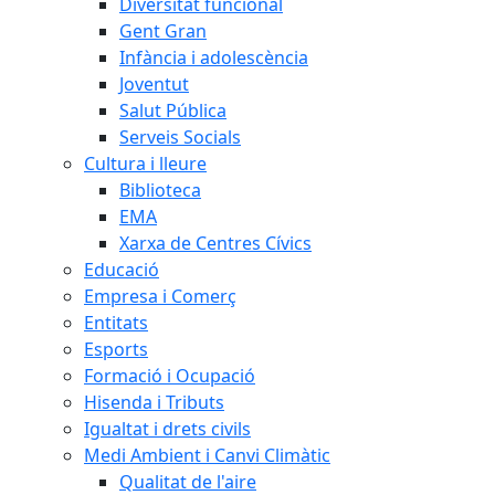
Diversitat funcional
Gent Gran
Infància i adolescència
Joventut
Salut Pública
Serveis Socials
Cultura i lleure
Biblioteca
EMA
Xarxa de Centres Cívics
Educació
Empresa i Comerç
Entitats
Esports
Formació i Ocupació
Hisenda i Tributs
Igualtat i drets civils
Medi Ambient i Canvi Climàtic
Qualitat de l'aire