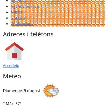
Agenda
Agenda política
Avisos
Notícies
Publicacions
Adreces i telèfons
Accedeix
Meteo
Diumenge, 9 d’agost
D
T.Màx: 37°
T