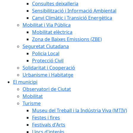
Consultes deixalleria
Sensibilització i Informació Ambiental
Canvi Climàtic i Transició Energètica
Mobilitat i Via Pública
Mobilitat elèctrica
Zona de Baixes Emissions (ZBE)
Seguretat Ciutadana
Policia Local
Protecció Civil
Solidaritat i Cooperació
Urbanisme i Habitatge
El municipi
Observatori de Ciutat
Mobilitat
Turisme
Museu del Treball i la Indústria Viva (MTIV)
Festes i fires
Festivals d'Arts
Llocs d'interès