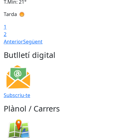
T.Min: 21°
T
Tarda
T
1
2
Anterior
Següent
Butlletí digital
Subscriu-te
Plànol / Carrers