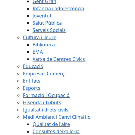
Gent Gran
Infància i adolescència
Joventut
Salut Pública
Serveis Socials
Cultura i lleure
Biblioteca
EMA
Xarxa de Centres Cívics
Educació
Empresa i Comerç
Entitats
Esports
Formació i Ocupació
Hisenda i Tributs
Igualtat i drets civils
Medi Ambient i Canvi Climàtic
Qualitat de l'aire
Consultes deixalleria