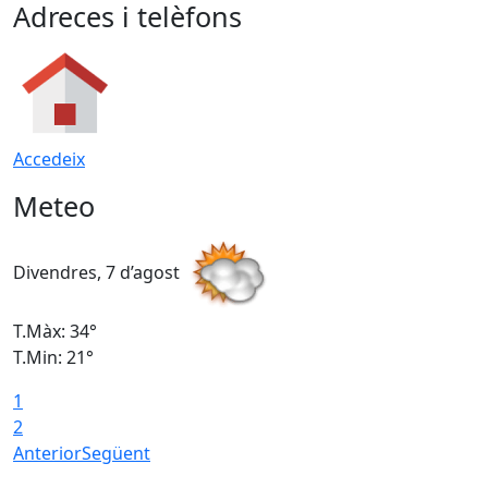
Adreces i telèfons
Accedeix
Meteo
Divendres, 7 d’agost
D
T.Màx: 34°
T
T.Min: 21°
T
1
T
2
Anterior
Següent