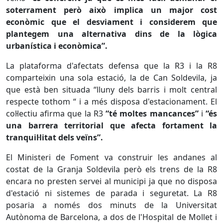
soterrament però això implica un major cost
econòmic que el desviament i considerem que
plantegem una alternativa dins de la lògica
urbanística i econòmica”.
La plataforma d'afectats defensa que la R3 i la R8
comparteixin una sola estació, la de Can Soldevila, ja
que està ben situada “lluny dels barris i molt central
respecte tothom “ i a més disposa d'estacionament. El
col·lectiu afirma que la R3
“té moltes mancances”
i
“és
una barrera territorial que afecta fortament la
tranquil·litat dels veïns”.
El Ministeri de Foment va construir les andanes al
costat de la Granja Soldevila però els trens de la R8
encara no presten servei al municipi ja que no disposa
d'estació ni sistemes de parada i seguretat. La R8
posaria a només dos minuts de la Universitat
Autònoma de Barcelona, a dos de l'Hospital de Mollet i