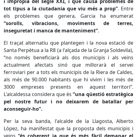
i impròpia del segle XXI, i que causa problemes de
tot tipus a la ciutadania que viu més a prop”
. Entre
els problemes que genera, Garcia ha enumerat
“sorolls, vibracions, moviments de terres,
inseguretat i manca de manteniment”
.
El traçat alternatiu que plantegen i la nova estació de
Santa Perpètua a la R8 (a l'alçada de la Granja Soldevila),
“no només beneficiarà als dos municipis i als veïns
actualment afectats sinó que millorarà el servei
ferroviari per a tots els municipis de la Riera de Caldes,
als més de 90.000 habitants que hi vivim i les més de
3000 empreses presents en aquest territori”.
L'alcaldessa considera que és
“una qüestió estratègica
pel nostre futur i no deixarem de batallar per
aconseguir-ho”.
Per la seva banda, l'alcalde de la Llagosta, Alberto
López, ha manifestat que la proposta dels municipis i
veïns
“és coherent ja que és més fàcil demanar el