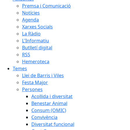
Premsa i Comunicació
Notícies
Agenda
Xarxes Socials
La Ràdio
L'Informatiu
Butlletí digital
RSS
Hemeroteca
Temes
Llei de Barris i Viles
Festa Major
Persones
Acollida i diversitat
Benestar Animal
Consum (OMIC)
Convivència
Diversitat funcional