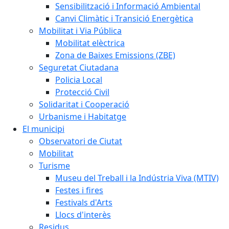
Sensibilització i Informació Ambiental
Canvi Climàtic i Transició Energètica
Mobilitat i Via Pública
Mobilitat elèctrica
Zona de Baixes Emissions (ZBE)
Seguretat Ciutadana
Policia Local
Protecció Civil
Solidaritat i Cooperació
Urbanisme i Habitatge
El municipi
Observatori de Ciutat
Mobilitat
Turisme
Museu del Treball i la Indústria Viva (MTIV)
Festes i fires
Festivals d'Arts
Llocs d'interès
Residus