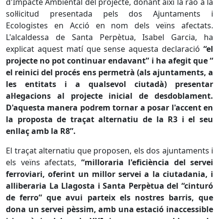
d'Impacte Ambiental del projecte, donant així la raó a la
sol·licitud presentada pels dos Ajuntaments i
Ecologistes en Acció en nom dels veïns afectats.
L'alcaldessa de Santa Perpètua, Isabel Garcia, ha
explicat aquest matí que sense aquesta declaració
“el
projecte no pot continuar endavant” i ha afegit que “
el reinici del procés ens permetrà (als ajuntaments, a
les entitats i a qualsevol ciutadà) presentar
al·legacions al projecte inicial de desdoblament.
D'aquesta manera podrem tornar a posar l'accent en
la proposta de traçat alternatiu de la R3 i el seu
enllaç amb la R8”.
El traçat alternatiu que proposen, els dos ajuntaments i
els veïns afectats,
“milloraria l'eficiència del servei
ferroviari, oferint un millor servei a la ciutadania, i
alliberaria La Llagosta i Santa Perpètua del “cinturó
de ferro” que avui parteix els nostres barris, que
dona un servei pèssim, amb una estació inaccessible