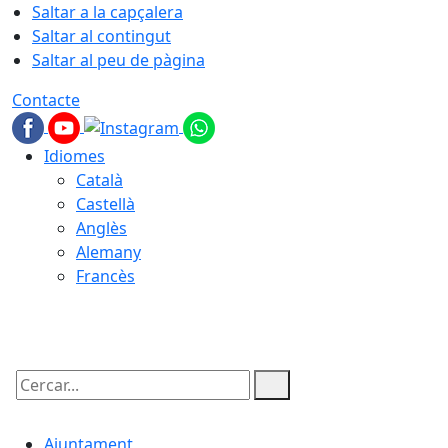
Saltar a la capçalera
Saltar al contingut
Saltar al peu de pàgina
Contacte
Idiomes
Català
Castellà
Anglès
Alemany
Francès
06.08.2026 | 14:33
Cercar:
Ajuntament