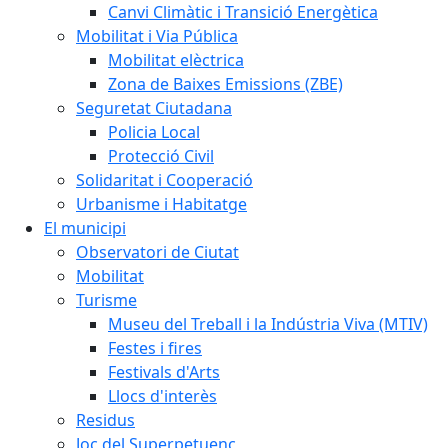
Canvi Climàtic i Transició Energètica
Mobilitat i Via Pública
Mobilitat elèctrica
Zona de Baixes Emissions (ZBE)
Seguretat Ciutadana
Policia Local
Protecció Civil
Solidaritat i Cooperació
Urbanisme i Habitatge
El municipi
Observatori de Ciutat
Mobilitat
Turisme
Museu del Treball i la Indústria Viva (MTIV)
Festes i fires
Festivals d'Arts
Llocs d'interès
Residus
Joc del Superpetuenc