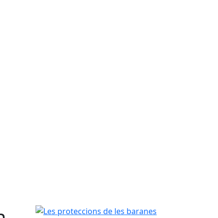
n
Les proteccions de les baranes del passatge de M