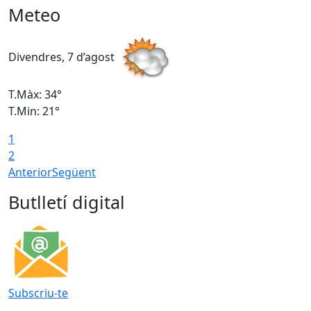
Meteo
Divendres, 7 d’agost
D
T.Màx: 34°
T
T.Min: 21°
T
1
T
2
Anterior
Següent
Butlletí digital
Subscriu-te