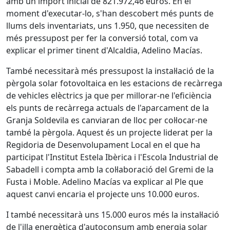
amb un import inicial de 821.972,46 euros. En el
moment d'executar-lo, s'han descobert més punts de
llums dels inventariats, uns 1.950, que necessiten de
més pressupost per fer la conversió total, com va
explicar el primer tinent d'Alcaldia, Adelino Macías.
També necessitarà més pressupost la instal·lació de la
pèrgola solar fotovoltaica en les estacions de recàrrega
de vehicles elèctrics ja que per millorar-ne l'eficiència
els punts de recàrrega actuals de l'aparcament de la
Granja Soldevila es canviaran de lloc per col·locar-ne
també la pèrgola. Aquest és un projecte liderat per la
Regidoria de Desenvolupament Local en el que ha
participat l'Institut Estela Ibèrica i l'Escola Industrial de
Sabadell i compta amb la col·laboració del Gremi de la
Fusta i Moble. Adelino Macías va explicar al Ple que
aquest canvi encaria el projecte uns 10.000 euros.
I també necessitarà uns 15.000 euros més la instal·lació
de l'illa energètica d'autoconsum amb energia solar