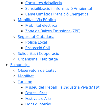
Consultes deixalleria
Sensibilització i Informació Ambiental
Canvi Climàtic i Transició Energètica
Mobilitat i Via Pública
Mobilitat elèctrica
Zona de Baixes Emissions (ZBE)
Seguretat Ciutadana
Policia Local
Protecció Civil
Solidaritat i Cooperació
Urbanisme i Habitatge
El municipi
Observatori de Ciutat
Mobilitat
Turisme
Museu del Treball i la Indústria Viva (MTIV)
Festes i fires
Festivals d'Arts
Llocs d'interès