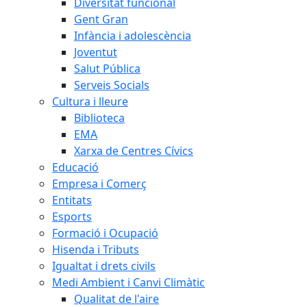
Diversitat funcional
Gent Gran
Infància i adolescència
Joventut
Salut Pública
Serveis Socials
Cultura i lleure
Biblioteca
EMA
Xarxa de Centres Cívics
Educació
Empresa i Comerç
Entitats
Esports
Formació i Ocupació
Hisenda i Tributs
Igualtat i drets civils
Medi Ambient i Canvi Climàtic
Qualitat de l'aire