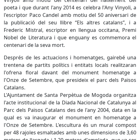
Vinyoli amb motiu del centenari del naixement del
poeta i que durant l'any 2014 es celebra l'Any Vinyoli, a
l'escriptor Paco Candel amb motiu del 50 aniversari de
la publicació del seu llibre “Els altres catalans”, i a
Frederic Mistral, escriptor en llengua occitana, Premi
Nobel de Literatura i que enguany es commemora el
centenari de la seva mort.
Després de les actuacions i homenatges, gairebé una
trentena de partits polítics i entitats locals realitzaran
l'ofrena floral davant del monument homenatge a
l'Onze de Setembre, que presideix el parc dels Països
Catalans.
L'Ajuntament de Santa Perpètua de Mogoda organitza
l'acte institucional de la Diada Nacional de Catalunya al
Parc dels Països Catalans des de l'any 2004, data en la
qual es va inaugurar el monument en homenatge a
l'Onze de Setembre. L'escultura és un mural compost
per 48 rajoles esmaltades amb unes dimensions de 3,60