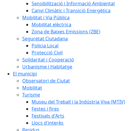
Sensibilització i Informació Ambiental
Canvi Climàtic i Transició Energètica
Mobilitat i Via Pública
Mobilitat elèctrica
Zona de Baixes Emissions (ZBE)
Seguretat Ciutadana
Policia Local
Protecció Civil
Solidaritat i Cooperació
Urbanisme i Habitatge
El municipi
Observatori de Ciutat
Mobilitat
Turisme
Museu del Treball i la Indústria Viva (MTIV)
Festes i fires
Festivals d'Arts
Llocs d'interès
Residus