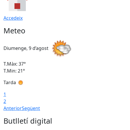
Accedeix
Meteo
Diumenge, 9 d’agost
D
T.Màx: 37°
T
T.Min: 21°
T
Tarda
T
1
2
Anterior
Següent
Butlletí digital