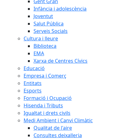
Gent Gran
Infància i adolescència
Joventut
Salut Pública
Serveis Socials
Cultura i lleure
Biblioteca
EMA
Xarxa de Centres Cívics
Educació
Empresa i Comerç
Entitats
Esports
Formació i Ocupació
Hisenda i Tributs
Igualtat i drets civils
Medi Ambient i Canvi Climàtic
Qualitat de l'aire
Consultes deixalleria