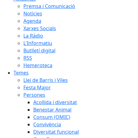
Premsa i Comunicació
Notícies
Agenda
Xarxes Socials
La Ràdio
L'Informatiu
Butlletí digital
RSS
Hemeroteca
Temes
Llei de Barris i Viles
Festa Major
Persones
Acollida i diversitat
Benestar Animal
Consum (OMIC)
Convivència
Diversitat funcional