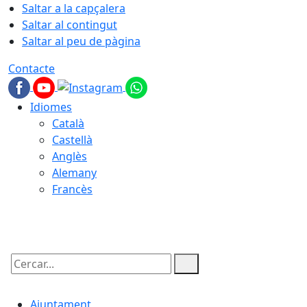
Saltar a la capçalera
Saltar al contingut
Saltar al peu de pàgina
Contacte
Idiomes
Català
Castellà
Anglès
Alemany
Francès
08.08.2026 | 14:50
Cercar:
Ajuntament