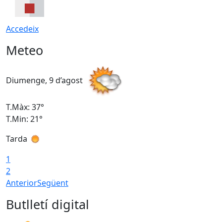
Accedeix
Meteo
Diumenge, 9 d’agost
D
T.Màx: 37°
T
T.Min: 21°
T
Tarda
T
1
2
Anterior
Següent
Butlletí digital