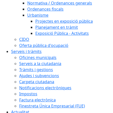
Normativa / Ordenances generals
Ordenances fiscals
Urbanisme
Projectes en exposició pública
Planejament en tràmit
Exposició Pública - Activitats
CIDO
Oferta pública d'ocupació
Serveis i tràmits
Oficines municipals
Serveis a la ciutadania
Tràmits i gestions
Ajudes i subvencions
Carpeta ciutadana
Notificacions electròniques
Impostos
Factura electrònica
Finestreta Única Empresarial (FUE)
Actualitat