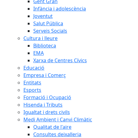
Gent Gran
Infància i adolescència
Joventut
Salut Pública
Serveis Socials
Cultura i lleure
Biblioteca
EMA
Xarxa de Centres Cívics
Educació
Empresa i Comerç
Entitats
Esports
Formació i Ocupació
Hisenda i Tributs
Igualtat i drets civils
Medi Ambient i Canvi Climàtic
Qualitat de l'aire
Consultes deixalleria