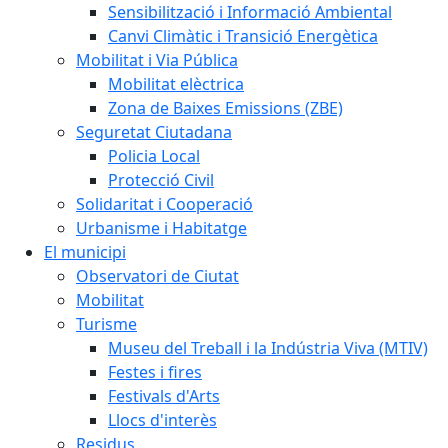
Sensibilització i Informació Ambiental
Canvi Climàtic i Transició Energètica
Mobilitat i Via Pública
Mobilitat elèctrica
Zona de Baixes Emissions (ZBE)
Seguretat Ciutadana
Policia Local
Protecció Civil
Solidaritat i Cooperació
Urbanisme i Habitatge
El municipi
Observatori de Ciutat
Mobilitat
Turisme
Museu del Treball i la Indústria Viva (MTIV)
Festes i fires
Festivals d'Arts
Llocs d'interès
Residus