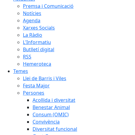
Premsa i Comunicació
Notícies
Agenda
Xarxes Socials
La Ràdio
L'Informatiu
Butlletí digital
RSS
Hemeroteca
Temes
Llei de Barris i Viles
Festa Major
Persones
Acollida i diversitat
Benestar Animal
Consum (OMIC)
Convivència
Diversitat funcional