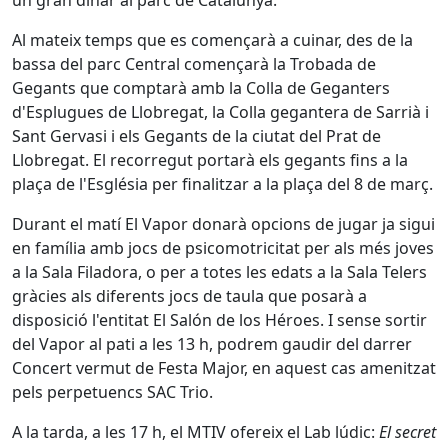
un gran dinar al parc de Catalunya.
Al mateix temps que es començarà a cuinar, des de la
bassa del parc Central començarà la Trobada de
Gegants que comptarà amb la Colla de Geganters
d'Esplugues de Llobregat, la Colla gegantera de Sarrià i
Sant Gervasi i els Gegants de la ciutat del Prat de
Llobregat. El recorregut portarà els gegants fins a la
plaça de l'Església per finalitzar a la plaça del 8 de març.
Durant el matí El Vapor donarà opcions de jugar ja sigui
en família amb jocs de psicomotricitat per als més joves
a la Sala Filadora, o per a totes les edats a la Sala Telers
gràcies als diferents jocs de taula que posarà a
disposició l'entitat El Salón de los Héroes. I sense sortir
del Vapor al pati a les 13 h, podrem gaudir del darrer
Concert vermut de Festa Major, en aquest cas amenitzat
pels perpetuencs SAC Trio.
A la tarda, a les 17 h, el MTIV ofereix el Lab lúdic:
El secret