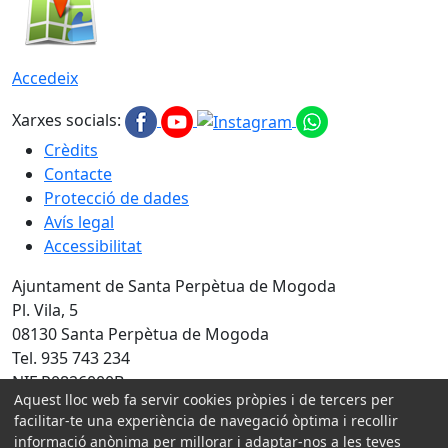
Accedeix
Xarxes socials:
Crèdits
Contacte
Protecció de dades
Avís legal
Accessibilitat
Ajuntament de Santa Perpètua de Mogoda
Pl. Vila, 5
08130 Santa Perpètua de Mogoda
Tel. 935 743 234
NIF P0826000B
Aquest lloc web fa servir cookies pròpies i de tercers per
Amb la col·laboració de:
facilitar-te una experiència de navegació òptima i recollir
informació anònima per millorar i adaptar-nos a les teves