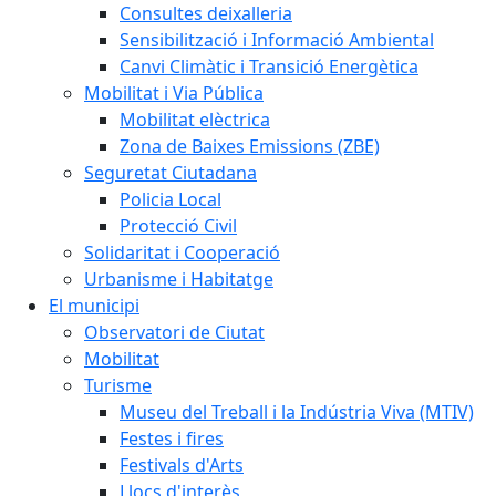
Consultes deixalleria
Sensibilització i Informació Ambiental
Canvi Climàtic i Transició Energètica
Mobilitat i Via Pública
Mobilitat elèctrica
Zona de Baixes Emissions (ZBE)
Seguretat Ciutadana
Policia Local
Protecció Civil
Solidaritat i Cooperació
Urbanisme i Habitatge
El municipi
Observatori de Ciutat
Mobilitat
Turisme
Museu del Treball i la Indústria Viva (MTIV)
Festes i fires
Festivals d'Arts
Llocs d'interès