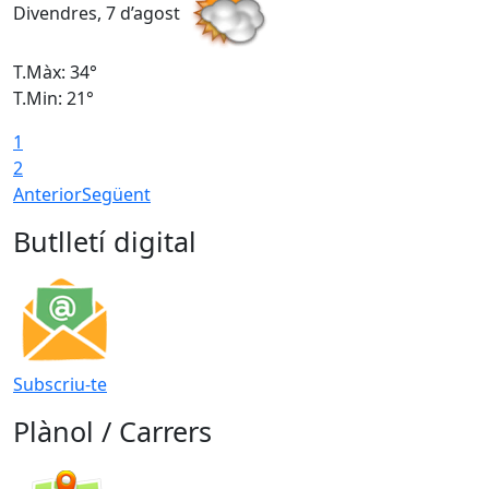
Divendres, 7 d’agost
D
T.Màx: 34°
T
T.Min: 21°
T
1
T
2
Anterior
Següent
Butlletí digital
Subscriu-te
Plànol / Carrers