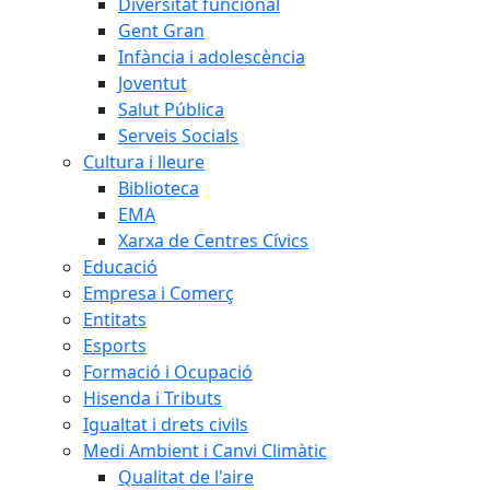
Diversitat funcional
Gent Gran
Infància i adolescència
Joventut
Salut Pública
Serveis Socials
Cultura i lleure
Biblioteca
EMA
Xarxa de Centres Cívics
Educació
Empresa i Comerç
Entitats
Esports
Formació i Ocupació
Hisenda i Tributs
Igualtat i drets civils
Medi Ambient i Canvi Climàtic
Qualitat de l'aire