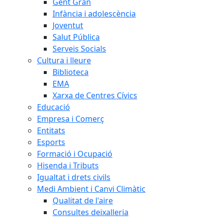
Gent Gran
Infància i adolescència
Joventut
Salut Pública
Serveis Socials
Cultura i lleure
Biblioteca
EMA
Xarxa de Centres Cívics
Educació
Empresa i Comerç
Entitats
Esports
Formació i Ocupació
Hisenda i Tributs
Igualtat i drets civils
Medi Ambient i Canvi Climàtic
Qualitat de l'aire
Consultes deixalleria