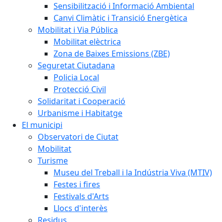
Sensibilització i Informació Ambiental
Canvi Climàtic i Transició Energètica
Mobilitat i Via Pública
Mobilitat elèctrica
Zona de Baixes Emissions (ZBE)
Seguretat Ciutadana
Policia Local
Protecció Civil
Solidaritat i Cooperació
Urbanisme i Habitatge
El municipi
Observatori de Ciutat
Mobilitat
Turisme
Museu del Treball i la Indústria Viva (MTIV)
Festes i fires
Festivals d'Arts
Llocs d'interès
Residus