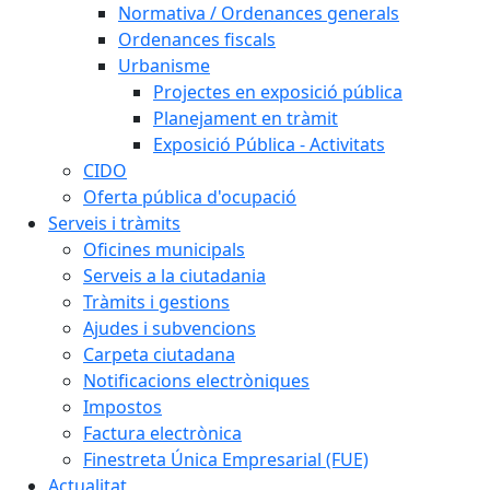
Normativa / Ordenances generals
Ordenances fiscals
Urbanisme
Projectes en exposició pública
Planejament en tràmit
Exposició Pública - Activitats
CIDO
Oferta pública d'ocupació
Serveis i tràmits
Oficines municipals
Serveis a la ciutadania
Tràmits i gestions
Ajudes i subvencions
Carpeta ciutadana
Notificacions electròniques
Impostos
Factura electrònica
Finestreta Única Empresarial (FUE)
Actualitat