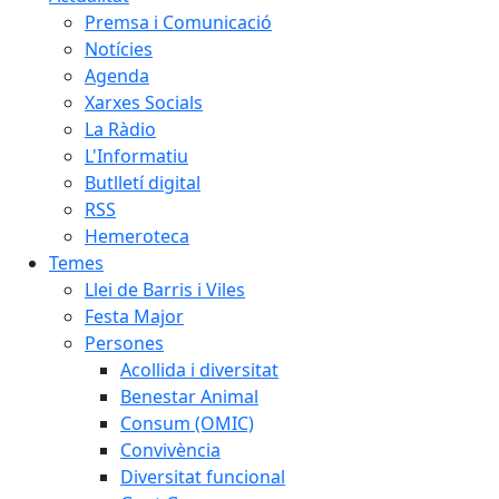
Premsa i Comunicació
Notícies
Agenda
Xarxes Socials
La Ràdio
L'Informatiu
Butlletí digital
RSS
Hemeroteca
Temes
Llei de Barris i Viles
Festa Major
Persones
Acollida i diversitat
Benestar Animal
Consum (OMIC)
Convivència
Diversitat funcional