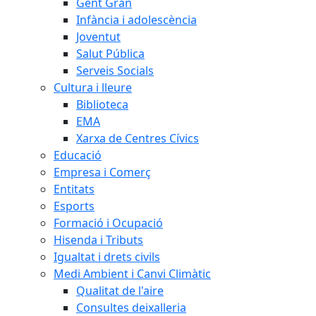
Gent Gran
Infància i adolescència
Joventut
Salut Pública
Serveis Socials
Cultura i lleure
Biblioteca
EMA
Xarxa de Centres Cívics
Educació
Empresa i Comerç
Entitats
Esports
Formació i Ocupació
Hisenda i Tributs
Igualtat i drets civils
Medi Ambient i Canvi Climàtic
Qualitat de l'aire
Consultes deixalleria