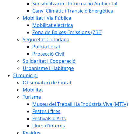
Sensibilització i Informació Ambiental
Canvi Climàtic i Transició Energètica
Mobilitat i Via Pública
Mobilitat elèctrica
Zona de Baixes Emissions (ZBE)
Seguretat Ciutadana
Policia Local
Protecció Civil
Solidaritat i Cooperació
Urbanisme i Habitatge
El municipi
Observatori de Ciutat
Mobilitat
Turisme
Museu del Treball i la Indústria Viva (MTIV)
Festes i fires
Festivals d'Arts
Llocs d'interès
Residus