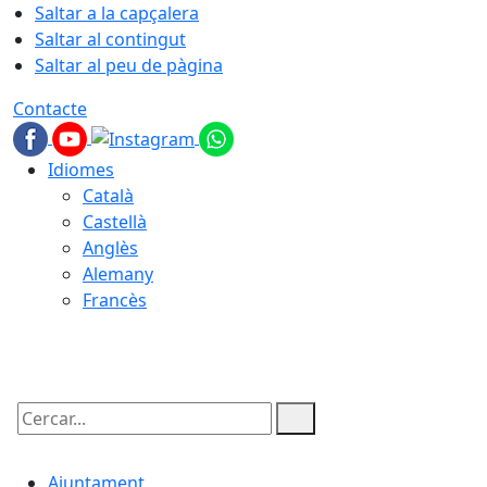
Saltar a la capçalera
Saltar al contingut
Saltar al peu de pàgina
Contacte
Idiomes
Català
Castellà
Anglès
Alemany
Francès
09.08.2026 | 05:40
Cercar:
Ajuntament