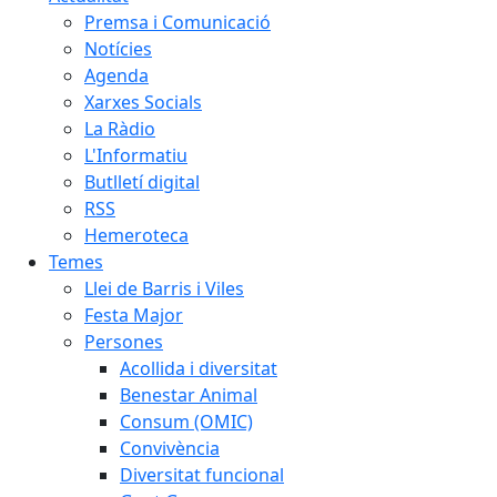
Premsa i Comunicació
Notícies
Agenda
Xarxes Socials
La Ràdio
L'Informatiu
Butlletí digital
RSS
Hemeroteca
Temes
Llei de Barris i Viles
Festa Major
Persones
Acollida i diversitat
Benestar Animal
Consum (OMIC)
Convivència
Diversitat funcional