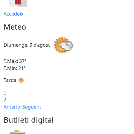
Accedeix
Meteo
Diumenge, 9 d’agost
D
T.Màx: 37°
T
T.Min: 21°
T
Tarda
T
1
2
Anterior
Següent
Butlletí digital