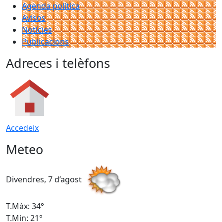
Agenda política
Avisos
Notícies
Publicacions
Adreces i telèfons
Accedeix
Meteo
Divendres, 7 d’agost
D
T.Màx: 34°
T
T.Min: 21°
T