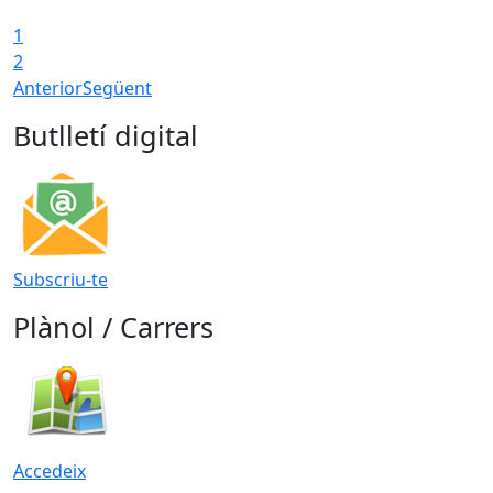
1
T
2
Anterior
Següent
Butlletí digital
Subscriu-te
Plànol / Carrers
Accedeix