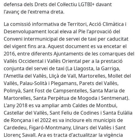
defensa dels Drets del Col·lectiu LGTBI+ davant
l'avanç de l'extrema dreta.
La comissió informativa de Territori, Acció Climàtica i
Desenvolupament local eleva al Ple l'aprovació del
Conveni intermunicipal de servei de taxi per caducitat
del vigent fins ara. Aquest document es va encetar el
2016, entre diferents Ajuntaments de les comarques del
Vallès Occidental i Vallès Oriental per a la prestació
conjunta del servei de taxi (La Llagosta, la Garriga,
l'Ametlla del Vallès, Lliçà de Vall, Martorelles, Mollet del
Vallès, Palau-Solità i Plegamans, Parets del Vallès,
Polinyà, Sant Fost de Campsentelles, Santa Maria de
Martorelles, Santa Perpètua de Mogoda i Sentmenat).
L'any 2018 es va ampliar amb Caldes de Montbui,
Castellar del Vallès, Sant Feliu de Codines i Santa Eulàlia
de Ronçana i el 2022 es va incloure els municipis de
Cardedeu, Figaró-Montmany, Llinars del Vallès i Sant
Llorenç Savall. Ara es tracta d'actualitzar la vigència