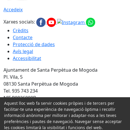
Accedeix
Xarxes socials:
Crèdits
Contacte
Protecció de dades
Avís legal
Accessibilitat
Ajuntament de Santa Perpètua de Mogoda
Pl. Vila, 5
08130 Santa Perpètua de Mogoda
Tel. 935 743 234
NIF P0826000B
Aquest lloc web fa servir cookies pròpies i de tercers per
Amb la col·laboració de:
facilitar-te una experiència de navegació òptima i recollir
informació anònima per millorar i adaptar-nos a les teves
preferències i pautes de navegació. Navegar sense acceptar
les cookies limitarà la visibilitat i funcions del web.