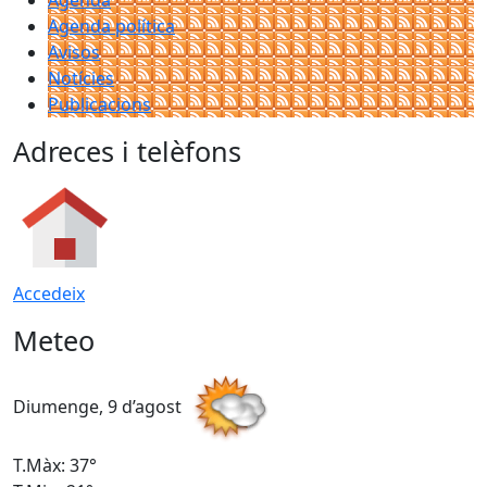
Agenda política
Avisos
Notícies
Publicacions
Adreces i telèfons
Accedeix
Meteo
Diumenge, 9 d’agost
D
T.Màx: 37°
T