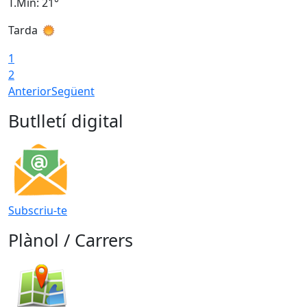
T.Min: 21°
T
Tarda
T
1
2
Anterior
Següent
Butlletí digital
Subscriu-te
Plànol / Carrers